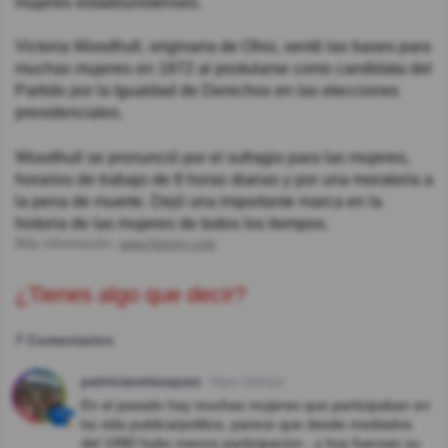
mujeres estadounidenses.
Victoria Woodhull, originaria de Ohio, sentó las bases para
muchas mujeres en 1872 al postularse como candidata del
Partido por la Igualdad de Derechos en las elecciones
presidenciales.
Woodhull se pronunció por el sufragio para las mujeres,
horarios de trabajo de 8 horas diarias y por una moratoria a
la pena de muerte. Dejó una importante marca en la
historia de las mujeres de todos los tiempos.
Más información:
www.history.com
¿Tienes algo que decir?
7 Comentarios
patriciavelasquez
Hace 3año(s)
En el pasado hay muchas mujeres que participaban en
ka vida publica/politica, parece que desde mediados
del 1990 hubo menos participacion...y hoy fuerzan su