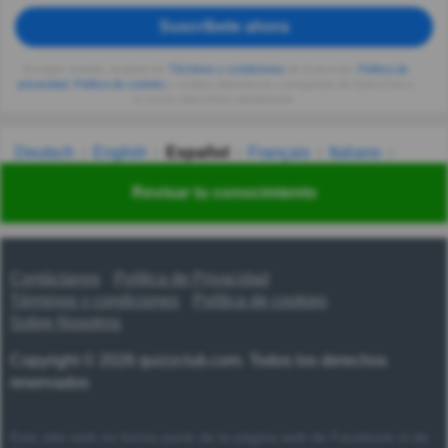
Suscríbete ahora
Al seguir usando, aceptas los
Términos y condiciones
de Quizzclub,
Política de
privacidad
,
Política de cookies
y recibes adivinanzas y preguntas de QuizzClub a
tu correo electrónico diariamente.
Deutsch
English
Español
Français
Italiano
Nederlands
Polski
Português
Svenska
Türkçe
Revisar tu conocimiento
Русский
Українська
हिन्दी
한국어
汉语
漢語
Contáctanos
Política de Privacidad
Términos y condiciones
Política de cookies
Sobre Nosotros
Copyright © 2026 quizzclub.com. Todos los derechos
reservados
Este sitio web no forma parte de la página web de Facebook ni de