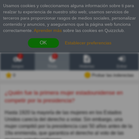
Usamos cookies y coleccionamos alguna información sobre ti para
realzar tu experiencia de nuestro sitio web; usamos servicios de
terceros para proporcionar rasgos de medios sociales, personalizar
contenido y anuncios, y asegurarnos que la página web funciona
correctamente.
Aprender más
sobre las cookies en Quizzclub.
OK
Establecer preferencias
2
6
Juegos
Trivia
Historias
Entrar
0
Probar las inderectas
¿Quién fue la primera mujer estadounidense en
competir por la presidencia?
Hasta 1920 la mayoría de las mujeres en los Estados
Unidos carecía del derecho a votar. Sin embargo, una
mujer compitió por la presidencia casi 50 años antes de la
19a enmienda, que garantiza el derecho al voto de las