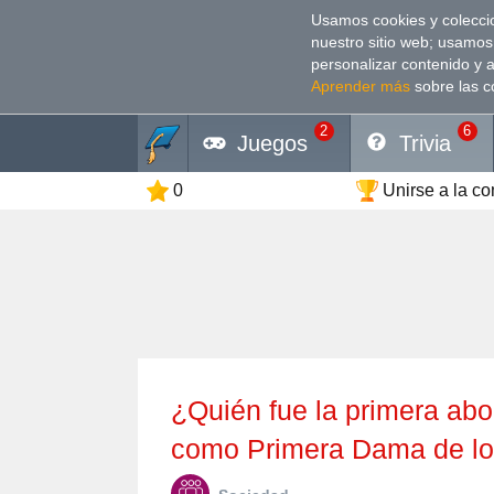
Usamos cookies y coleccio
nuestro sitio web; usamos
personalizar contenido y 
Aprender más
sobre las c
2
6
Juegos
Trivia
0
Unirse a la c
¿Quién fue la primera abogada que ocupó la Casa Blanca
como Primera Dama de lo