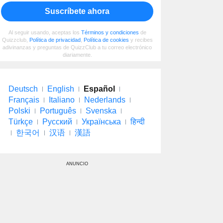
Suscríbete ahora
Al seguir usando, aceptas los
Términos y condiciones
de
Quizzclub,
Política de privacidad
,
Política de cookies
y recibes
adivinanzas y preguntas de QuizzClub a tu correo electrónico
diariamente.
Deutsch
English
Español
Français
Italiano
Nederlands
Polski
Português
Svenska
Türkçe
Русский
Українська
हिन्दी
한국어
汉语
漢語
ANUNCIO