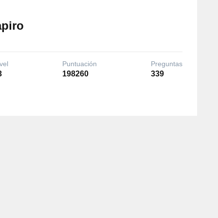
apiro
vel
Puntuación
Preguntas
3
198260
339