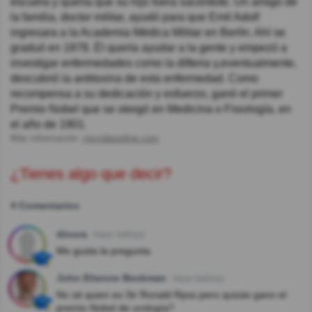
escuela y quería que su hijo fuera sacerdote. Un amigo de
la familia, doctor militar, ayudó para que Emil Adolf
ingresara a la Academia Médica Militar en Berlín. Ahí se
graduó en 1878. Él quería ayudar a la gente y empezó a
investigar enfermedades como la difteria y,eventualmente,
descubrió la antitoxina de esta enfermedad. Como
recompensa a su dedicación y esfuerzo, ganó el primer
Premio Nobel que se otorgó en Medicina o Fisiología, en
el año de 1901.
Más información:
microbeonline.com
¿Tienes algo que decir?
4 Comentarios
dinora
Hace 3año(s)
Me gusta la pregunta
John Etienne Beckman
Hace 6año(s)
No sé quien es Sir Ronald Rpss pero quizás gano el
premio Nobel de urología?