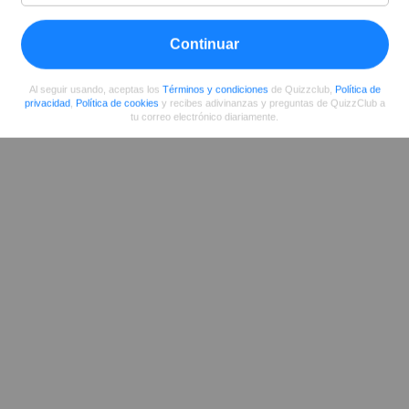
Continuar
Compartir
en Facebook
Al seguir usando, aceptas los
Términos y condiciones
de Quizzclub,
Política de
privacidad
,
Política de cookies
y recibes adivinanzas y preguntas de QuizzClub a
tu correo electrónico diariamente.