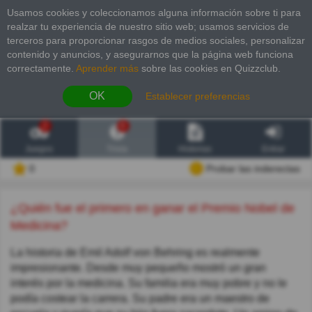
Usamos cookies y coleccionamos alguna información sobre ti para
realzar tu experiencia de nuestro sitio web; usamos servicios de
terceros para proporcionar rasgos de medios sociales, personalizar
contenido y anuncios, y asegurarnos que la página web funciona
correctamente.
Aprender más
sobre las cookies en Quizzclub.
OK
Establecer preferencias
2
6
Juegos
Trivia
Historias
Entrar
0
Probar las inderectas
¿Quién fue el primero en ganar el Premio Nobel de
Medicina?
La historia de Emil Adolf von Behring es realmente
impresionante. Desde muy pequeño mostró un gran
interés por la medicina. Su familia era muy pobre y no le
podía costear la carrera. Su padre era un maestro de