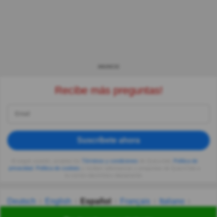
ANUNCIO
Recibe más preguntas!
Suscríbete ahora
Al seguir usando, aceptas los
Términos y condiciones
de Quizzclub,
Política de
privacidad
,
Política de cookies
y recibes adivinanzas y preguntas de QuizzClub a
tu correo electrónico diariamente.
Deutsch
English
Español
Français
Italiano
Nederlands
Polski
Português
Svenska
Türkçe