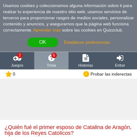
Usamos cookies y coleccionamos alguna información sobre ti para
realzar tu experiencia de nuestro sitio web; usamos servicios de
terceros para proporcionar rasgos de medios sociales, personalizar
contenido y anuncios, y asegurarnos que la página web funciona
correctamente.
Aprender más
sobre las cookies en Quizzclub.
OK
Establecer preferencias
2
6
Juegos
Trivia
Historias
Entrar
0
Probar las inderectas
¿Quién fué el primer esposo de Catalina de Aragón,
hija de los Reyes Catolicos?