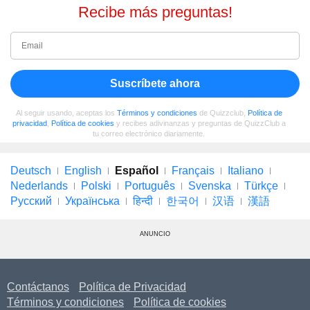
Recibe más preguntas!
Suscríbete ahora
Al seguir usando, aceptas los
Términos y condiciones
de Quizzclub,
Política de
privacidad
,
Política de cookies
y recibes adivinanzas y preguntas de QuizzClub a
tu correo electrónico diariamente.
Deutsch
English
Español
Français
Italiano
Nederlands
Polski
Português
Svenska
Türkçe
Русский
Українська
हिन्दी
한국어
汉语
漢語
ANUNCIO
Contáctanos
Política de Privacidad
Términos y condiciones
Política de cookies