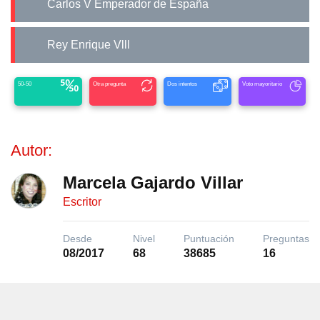
Carlos V Emperador de España
Rey Enrique Vlll
50-50
Otra pregunta
Dos intentos
Voto mayoritario
Autor:
Marcela Gajardo Villar
Escritor
Desde
Nivel
Puntuación
Preguntas
08/2017
68
38685
16