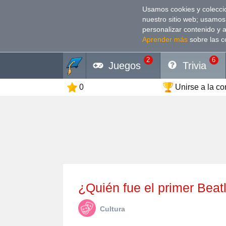
Usamos cookies y coleccio
nuestro sitio web; usamos
personalizar contenido y 
Aprender más
sobre las c
2
6
Juegos
Trivia
0
Unirse a la c
¿Quién fue el primer Bea
Cultura