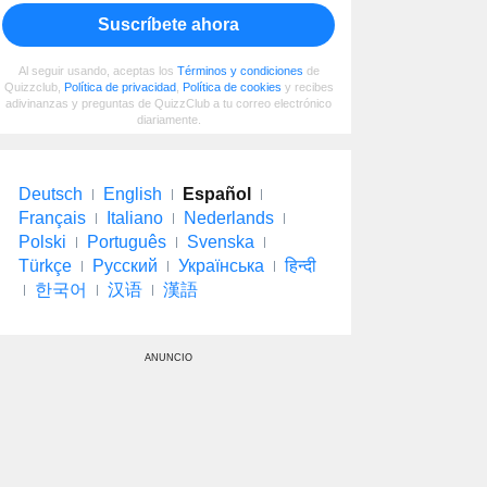
Suscríbete ahora
Al seguir usando, aceptas los
Términos y condiciones
de
Quizzclub,
Política de privacidad
,
Política de cookies
y recibes
adivinanzas y preguntas de QuizzClub a tu correo electrónico
diariamente.
Deutsch
English
Español
Français
Italiano
Nederlands
Polski
Português
Svenska
Türkçe
Русский
Українська
हिन्दी
한국어
汉语
漢語
ANUNCIO