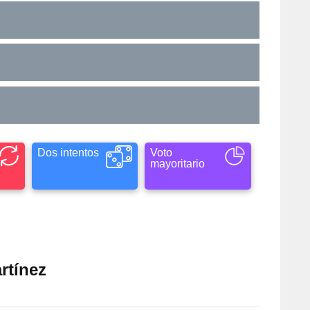
Dos intentos
Voto
mayoritario
rtínez