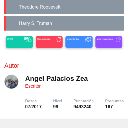
Theodore Roosevelt
Harry S. Truman
50-50
Otra pregunta
Dos intentos
Voto mayoritario
Autor:
Angel Palacios Zea
Escritor
Desde
Nivel
Puntuación
Preguntas
07/2017
99
9493240
167