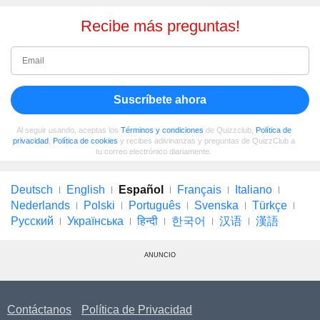
Recibe más preguntas!
Suscríbete ahora
Al seguir usando, aceptas los
Términos y condiciones
de Quizzclub,
Política de
privacidad
,
Política de cookies
y recibes adivinanzas y preguntas de QuizzClub a
tu correo electrónico diariamente.
Deutsch
English
Español
Français
Italiano
Nederlands
Polski
Português
Svenska
Türkçe
Русский
Українська
हिन्दी
한국어
汉语
漢語
ANUNCIO
Contáctanos
Política de Privacidad