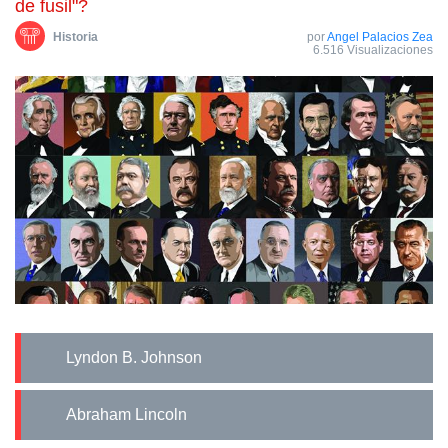
de fusil"?
Historia
por
Angel Palacios Zea
6.516 Visualizaciones
Lyndon B. Johnson
Abraham Lincoln