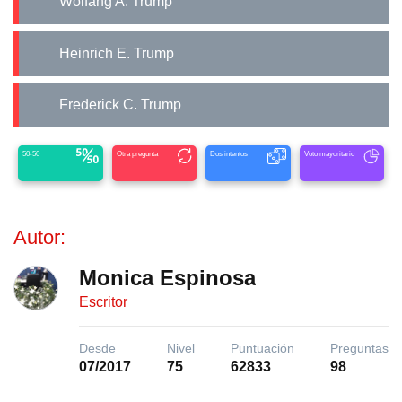
Wolfang A. Trump
Heinrich E. Trump
Frederick C. Trump
50-50
Otra pregunta
Dos intentos
Voto mayoritario
Autor:
Monica Espinosa
Escritor
Desde
Nivel
Puntuación
Preguntas
07/2017
75
62833
98