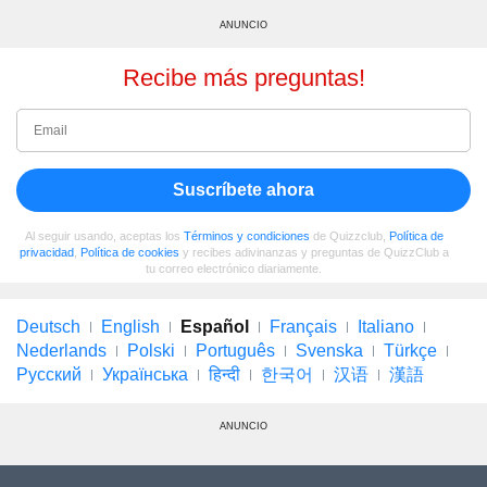
ANUNCIO
Recibe más preguntas!
Suscríbete ahora
Al seguir usando, aceptas los
Términos y condiciones
de Quizzclub,
Política de
privacidad
,
Política de cookies
y recibes adivinanzas y preguntas de QuizzClub a
tu correo electrónico diariamente.
Deutsch
English
Español
Français
Italiano
Nederlands
Polski
Português
Svenska
Türkçe
Русский
Українська
हिन्दी
한국어
汉语
漢語
ANUNCIO