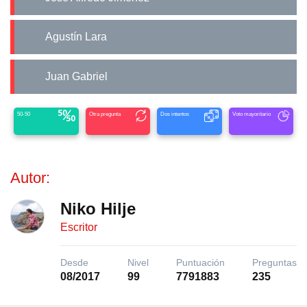
Agustín Lara
Juan Gabriel
50-50
Otra pregunta
Dos intentos
Voto mayoritario
Autor:
Niko Hilje
Escritor
Desde
Nivel
Puntuación
Preguntas
08/2017
99
7791883
235