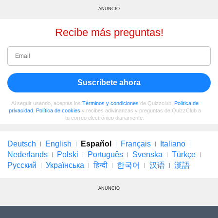
ANUNCIO
Recibe más preguntas!
Suscríbete ahora
Al seguir usando, aceptas los
Términos y condiciones
de Quizzclub,
Política de
privacidad
,
Política de cookies
y recibes adivinanzas y preguntas de QuizzClub a
tu correo electrónico diariamente.
Deutsch
English
Español
Français
Italiano
Nederlands
Polski
Português
Svenska
Türkçe
Русский
Українська
हिन्दी
한국어
汉语
漢語
ANUNCIO