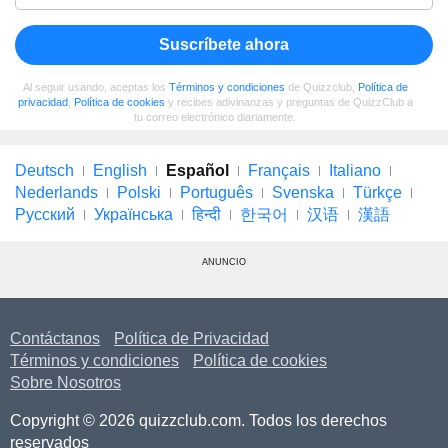
Suscríbete ahora
Al seguir usando, aceptas los
Términos y condiciones
de Quizzclub,
Política de
privacidad
,
Política de cookies
y recibes adivinanzas y preguntas de QuizzClub a
tu correo electrónico diariamente.
Deutsch
English
Español
Français
Italiano
Nederlands
Polski
Português
Svenska
Türkçe
Русский
Українська
हिन्दी
한국어
汉语
漢語
ANUNCIO
Contáctanos
Política de Privacidad
Términos y condiciones
Política de cookies
Sobre Nosotros
Copyright © 2026 quizzclub.com. Todos los derechos
reservados