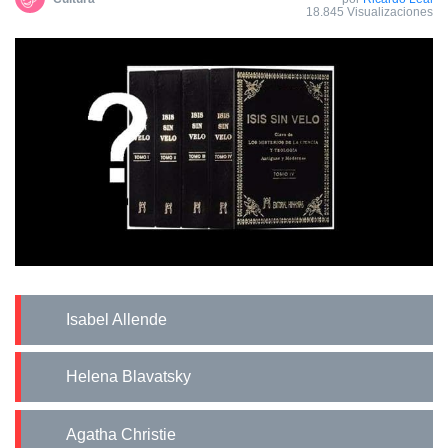
18.845 Visualizaciones
Isabel Allende
Helena Blavatsky
Agatha Christie