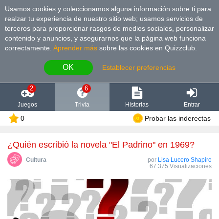
Usamos cookies y coleccionamos alguna información sobre ti para
realzar tu experiencia de nuestro sitio web; usamos servicios de
terceros para proporcionar rasgos de medios sociales, personalizar
contenido y anuncios, y asegurarnos que la página web funciona
correctamente.
Aprender más
sobre las cookies en Quizzclub.
OK
Establecer preferencias
2
6
Juegos
Trivia
Historias
Entrar
0
Probar las inderectas
¿Quién escribió la novela "El Padrino" en 1969?
Cultura
por
Lisa Lucero Shapiro
67.375 Visualizaciones