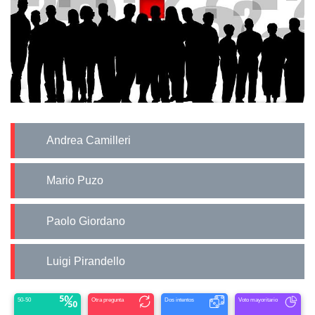
Andrea Camilleri
Mario Puzo
Paolo Giordano
Luigi Pirandello
50-50
Otra pregunta
Dos intentos
Voto mayoritario