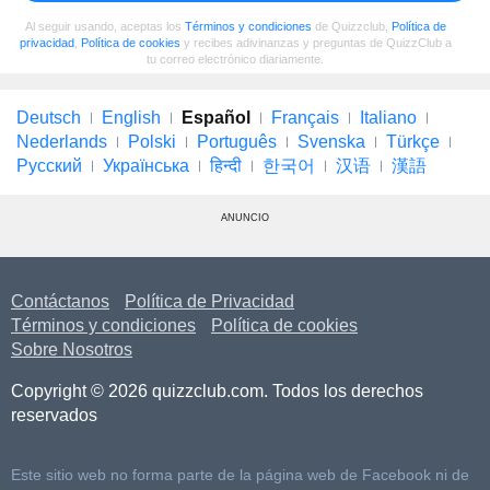
Al seguir usando, aceptas los
Términos y condiciones
de Quizzclub,
Política de
privacidad
,
Política de cookies
y recibes adivinanzas y preguntas de QuizzClub a
tu correo electrónico diariamente.
Deutsch
English
Español
Français
Italiano
Nederlands
Polski
Português
Svenska
Türkçe
Русский
Українська
हिन्दी
한국어
汉语
漢語
ANUNCIO
Contáctanos
Política de Privacidad
Términos y condiciones
Política de cookies
Sobre Nosotros
Copyright © 2026 quizzclub.com. Todos los derechos
reservados
Este sitio web no forma parte de la página web de Facebook ni de