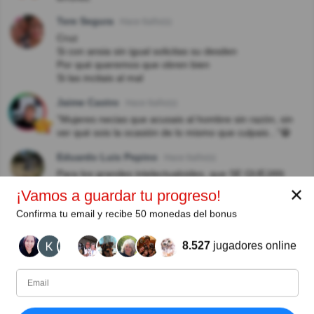
Tere Segura
Hace 6año(s)
Cruz
Si con ansia sin igual solicitas su desden
Por qué queremos que obren bien
Si las incitais al mal
Jaime Castro
Hace 6año(s)
"Mujeres necias que acusais al hombre sin razón, sin
ver qué sois la ocasión de lo mismo que culpais..."😁
Eduardo Luis Pepino
Hace 6año(s)
Para los grandes intelectualoides, que SE QUEJAN
TANTO y no saben como puede ser que escriban mal,
✕
¡Vamos a guardar tu progreso!
les aviso que en el teclado, la "U" la "I" y la "O", estan
una al lado de la otra.
Confirma tu email y recibe 50 monedas del bonus
POR FAVOR no sean tan rebuscados.
8.527
jugadores online
Armando Ricalde Moreno
Hace 6año(s)
Se le llamaba Sor JUANA INES DE LA CRUZ no de la
CRIZ
Alicia Viviana Mullen
Hace 7año(s)