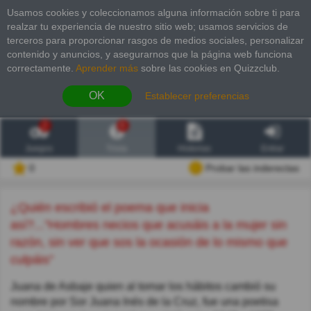
Usamos cookies y coleccionamos alguna información sobre ti para
realzar tu experiencia de nuestro sitio web; usamos servicios de
terceros para proporcionar rasgos de medios sociales, personalizar
contenido y anuncios, y asegurarnos que la página web funciona
correctamente.
Aprender más
sobre las cookies en Quizzclub.
OK
Establecer preferencias
2
6
Juegos
Trivia
Historias
Entrar
0
Probar las inderectas
¿Quién escribió el poema que inicia
así?..."Hombres necios que acusáis a la mujer sin
razón, sin ver que sos la ocasión de lo mismo que
culpáis"
Juana de Asbaje quien al tomar los hábitos cambió su
nombre por Sor Juana Inés de la Cruz, fue una poetisa