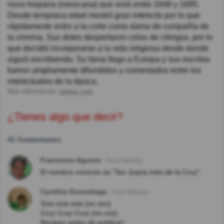
novo-hispana (mexicana) que vivió entre 1648 y 1695.
Desde temprana edad mostró gran intelecto por lo que
rápidamente entro a la corte como dama de compañía de
la virreina. Sus dotes despertaron celos de clérigos, por lo
que decidió incorporarse a la vida religiosa desde donde
siguió escribiendo. Su fama llego a Europa y sus escritos
fueron ampliamente difundidos y comentados entre los
intelectuales de la época.
Más información:
genius.com
¿Tienes algo que decir?
41 Comentarios
Francisco Aguirre
Hace 8año(s)
El nombre correcto es "Sor Juana Inés de la Cruz"
Cynthia Gorostiaga
Hace 8año(s)
Sois sois sois (no sos)
Cruz Cruz Cruz (no criz)
Revisen antes de publicar!