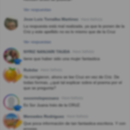
Ver respuestas
Jose Luis Torralba Martinez
Hace 8año(s)
La respuesta está mal realizada, ya que le ponen de la
Criz y este apellido no es lo mismo que de la Cruz
Ver respuestas
NYRIZ NANJARI TAUDA
Hace 3año(s)
tiene que haber sido una mujer fantastica
Rubdar
Hace 3año(s)
Ya corrigieron, ahora se lee Cruz en vez de Criz. De
todas formas, ¿qué tal explicar sobre el poema por el
que se pregunta?
socorrolopezsanz
Hace 6año(s)
Es Sor Juana Inés de la CRUZ.
Mercedes Rodriguez
Hace 6año(s)
Que poca información de tan fantastica escritora. Y con
errores.