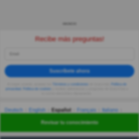
ANUNCIO
Recibe más preguntas!
Suscríbete ahora
Al seguir usando, aceptas los
Términos y condiciones
de Quizzclub,
Política de
privacidad
,
Política de cookies
y recibes adivinanzas y preguntas de QuizzClub a
tu correo electrónico diariamente.
Deutsch
English
Español
Français
Italiano
Nederlands
Polski
Português
Svenska
Türkçe
Revisar tu conocimiento
Русский
Українська
हिन्दी
한국어
汉语
漢語