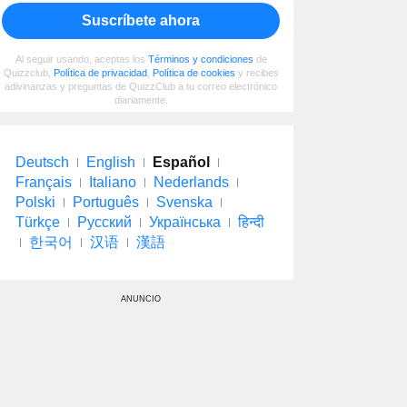
Suscríbete ahora
Al seguir usando, aceptas los
Términos y condiciones
de
Quizzclub,
Política de privacidad
,
Política de cookies
y recibes
adivinanzas y preguntas de QuizzClub a tu correo electrónico
diariamente.
Deutsch
English
Español
Français
Italiano
Nederlands
Polski
Português
Svenska
Türkçe
Русский
Українська
हिन्दी
한국어
汉语
漢語
ANUNCIO