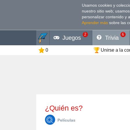
Usamos cookies y coleccio
nuestro sitio web; usamos
personalizar contenido y 
Aprender más
sobre las c
2
6
Juegos
Trivia
0
Unirse a la c
¿Quién es?
Películas