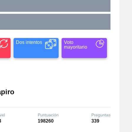
Dos intentos
Voto
mayoritario
apiro
vel
Puntuación
Preguntas
3
198260
339