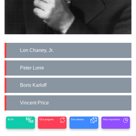
Lon Chaney, Jr.
Peter Lorre
Boris Karloff
Vincent Price
50-50
Otra pregunta
Dos intentos
Voto mayoritario