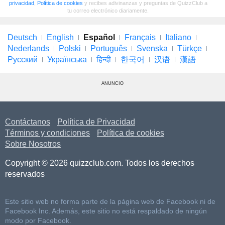
privacidad
,
Política de cookies
y recibes adivinanzas y preguntas de QuizzClub a
tu correo electrónico diariamente.
Deutsch
English
Español
Français
Italiano
Nederlands
Polski
Português
Svenska
Türkçe
Русский
Українська
हिन्दी
한국어
汉语
漢語
ANUNCIO
Contáctanos
Política de Privacidad
Términos y condiciones
Política de cookies
Sobre Nosotros
Copyright © 2026 quizzclub.com. Todos los derechos
reservados
Este sitio web no forma parte de la página web de Facebook ni de
Facebook Inc. Además, este sitio no está respaldado de ningún
modo por Facebook.