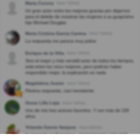
Maria Corona
Hace 7año(s)
Un gran actor entre los mejores gracias por dejarnos
para el deleite de nosotras las mujeres a su guapísimo
hijo Michael Douglas
Maria Cristina Garcia Carrera
Hace 7año(s)
La respuesta me parece muy pobre
Enrique de la Viña
Hace 7año(s)
Sino el mejor y màs versàtil actor de todos los tiempos,
està entre los cinco mejores, pero podrìan haber
respondido mejor, la explicaciòn es nada
Magdalena Juarez
Hace 7año(s)
Pésima respuesta, casi inexistente.
Oscar Lilla Lejia
Hace 7año(s)
Uno de mis tres actores favoritos. Y con más de 100
años.
Yolanda Garcia Vazquez
Hace 8año(s)
lo recuerdo en Espartaco , impresionante película!!!