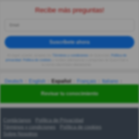
Recibe más preguntas!
Suscríbete ahora
Al seguir usando, aceptas los
Términos y condiciones
de Quizzclub,
Política de
privacidad
,
Política de cookies
y recibes adivinanzas y preguntas de QuizzClub a
tu correo electrónico diariamente.
Deutsch
English
Español
Français
Italiano
Nederlands
Polski
Português
Svenska
Türkçe
Revisar tu conocimiento
Русский
Українська
हिन्दी
한국어
汉语
漢語
Contáctanos
Política de Privacidad
Términos y condiciones
Política de cookies
Sobre Nosotros