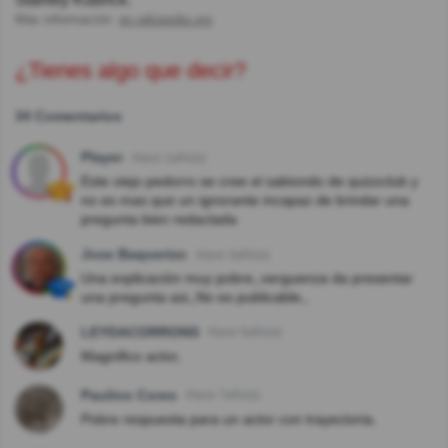
Más información:
en.wikipedia.org
¿Tienes algo que decir?
34 Comentarios
Player
Hace 1año(s)
Este viejo pedorro se cree el sabiondo de quizzclub y
no es mas que un ignorante incapaz de brindar una
pregunta bien redactada
Jose Baquerizo
Hace 3año(s)
Una explicación muy pobre,,verguenza da presentar
una pregunta asi,,No es publicable,,
LEYDACORRONS
Hace 5año(s)
Magnifico actor,
Paulino Cores
Hace 7año(s)
Pobre respuesta para un actor con trayectoria.