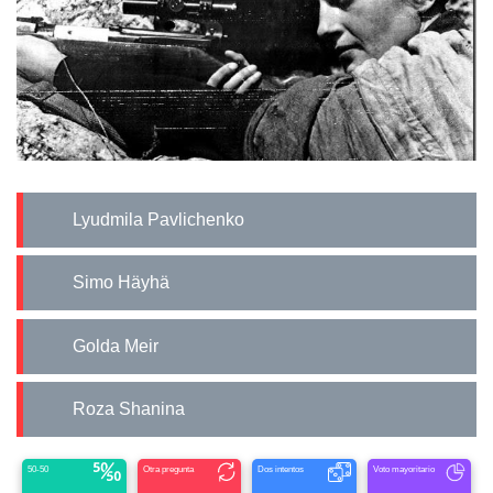
Lyudmila Pavlichenko
Simo Häyhä
Golda Meir
Roza Shanina
50-50
Otra pregunta
Dos intentos
Voto mayoritario