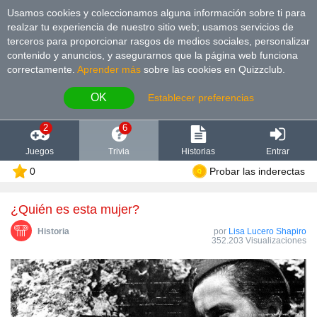
Usamos cookies y coleccionamos alguna información sobre ti para
realzar tu experiencia de nuestro sitio web; usamos servicios de
terceros para proporcionar rasgos de medios sociales, personalizar
contenido y anuncios, y asegurarnos que la página web funciona
correctamente.
Aprender más
sobre las cookies en Quizzclub.
OK
Establecer preferencias
2
6
Juegos
Trivia
Historias
Entrar
0
Probar las inderectas
¿Quién es esta mujer?
Historia
por
Lisa Lucero Shapiro
352.203 Visualizaciones