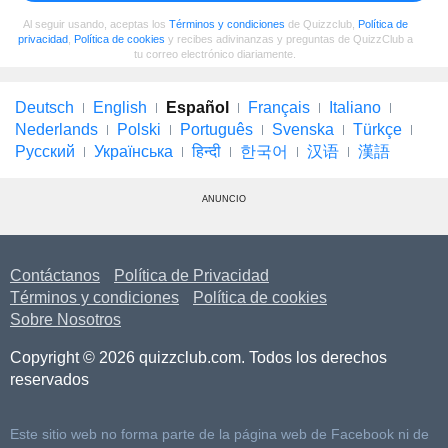
Al seguir usando, aceptas los
Términos y condiciones
de Quizzclub,
Política de
privacidad
,
Política de cookies
y recibes adivinanzas y preguntas de QuizzClub a
tu correo electrónico diariamente.
Deutsch
English
Español
Français
Italiano
Nederlands
Polski
Português
Svenska
Türkçe
Русский
Українська
हिन्दी
한국어
汉语
漢語
ANUNCIO
Contáctanos
Política de Privacidad
Términos y condiciones
Política de cookies
Sobre Nosotros
Copyright © 2026 quizzclub.com. Todos los derechos
reservados
Este sitio web no forma parte de la página web de Facebook ni de