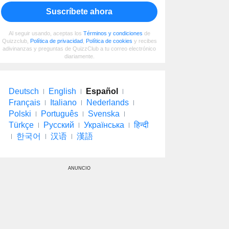
Suscríbete ahora
Al seguir usando, aceptas los
Términos y condiciones
de
Quizzclub,
Política de privacidad
,
Política de cookies
y recibes
adivinanzas y preguntas de QuizzClub a tu correo electrónico
diariamente.
Deutsch
English
Español
Français
Italiano
Nederlands
Polski
Português
Svenska
Türkçe
Русский
Українська
हिन्दी
한국어
汉语
漢語
ANUNCIO