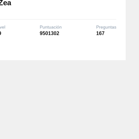
Zea
vel
Puntuación
Preguntas
9
9501302
167