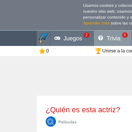
Usamos cookies y coleccio
nuestro sitio web; usamos
personalizar contenido y 
Aprender más
sobre las c
2
6
Juegos
Trivia
0
Unirse a la c
¿Quién es esta actriz?
Películas