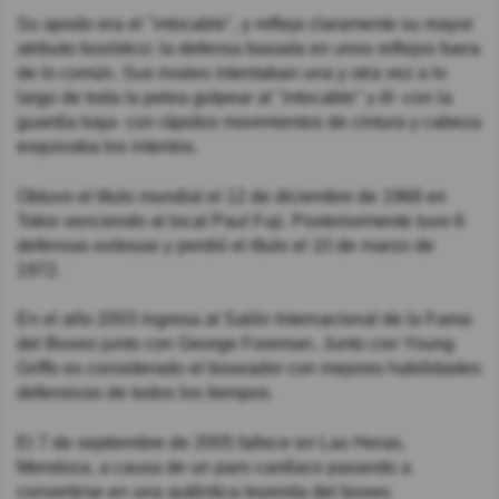
Su apodo era el "intocable", y refleja claramente su mayor
atributo boxístico: la defensa basada en unos reflejos fuera
de lo común. Sus rivales intentaban una y otra vez a lo
largo de toda la pelea golpear al "intocable" y él -con la
guardia baja- con rápidos movimientos de cintura y cabeza
esquivaba los intentos.
Obtuvo el título mundial el 12 de diciembre de 1968 en
Tokio venciendo al local Paul Fuji. Posteriormente tuvo 6
defensas exitosas y perdió el título el 10 de marzo de
1972.
En el año 2003 ingresa al Salón Internacional de la Fama
del Boxeo junto con George Foreman. Junto con Young
Griffo es considerado el boxeador con mejores habilidades
defensivas de todos los tiempos.
El 7 de septiembre de 2005 fallece en Las Heras,
Mendoza, a causa de un paro cardíaco pasando a
convertirse en una auténtica leyenda del boxeo.