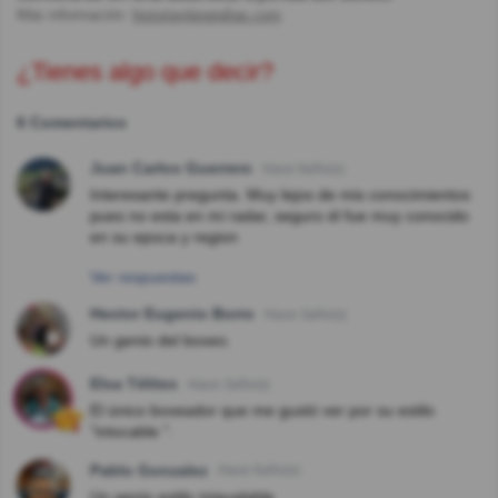
Más información:
historiaybiografias.com
¿Tienes algo que decir?
6 Comentarios
Juan Carlos Guerrero
Hace 8año(s)
Interesante pregunta. Muy lejos de mis conocimientos
pues no esta en mi radar, seguro él fue muy conocido
en su epoca y region
Ver respuestas
Hector Eugenio Borro
Hace 3año(s)
Un genio del boxeo.
Elsa Télites
Hace 3año(s)
El único boxeador que me gustó ver por su estilo
"intocable ".
Pablo Gonzalez
Hace 6año(s)
Un genio estilo inigualable