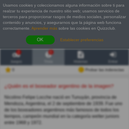
Usamos cookies y coleccionamos alguna información sobre ti para
realzar tu experiencia de nuestro sitio web; usamos servicios de
terceros para proporcionar rasgos de medios sociales, personalizar
contenido y anuncios, y asegurarnos que la página web funciona
correctamente.
Aprender más
sobre las cookies en Quizzclub.
OK
Establecer preferencias
2
6
Juegos
Trivia
Historias
Entrar
0
Probar las inderectas
¿Quién es el boxeador argentino de la imagen?
Nicolino Felipe Locche nació en Tunuyán, provincia de
Mendoza, Argentina, el 2 de septiembre de 1939. Fue uno
de los boxeadores argentinos más famosos de todos los
tiempos, campeón mundial en la categoría welter juniors
entre 1968 y 1972.