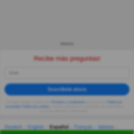
ANUNCIO
Recibe más preguntas!
Suscríbete ahora
Al seguir usando, aceptas los
Términos y condiciones
de Quizzclub,
Política de
privacidad
,
Política de cookies
y recibes adivinanzas y preguntas de QuizzClub a
tu correo electrónico diariamente.
Deutsch
English
Español
Français
Italiano
Nederlands
Polski
Português
Svenska
Türkçe