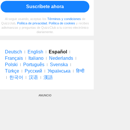
Suscríbete ahora
Al seguir usando, aceptas los
Términos y condiciones
de
Quizzclub,
Política de privacidad
,
Política de cookies
y recibes
adivinanzas y preguntas de QuizzClub a tu correo electrónico
diariamente.
Deutsch
English
Español
Français
Italiano
Nederlands
Polski
Português
Svenska
Türkçe
Русский
Українська
हिन्दी
한국어
汉语
漢語
ANUNCIO