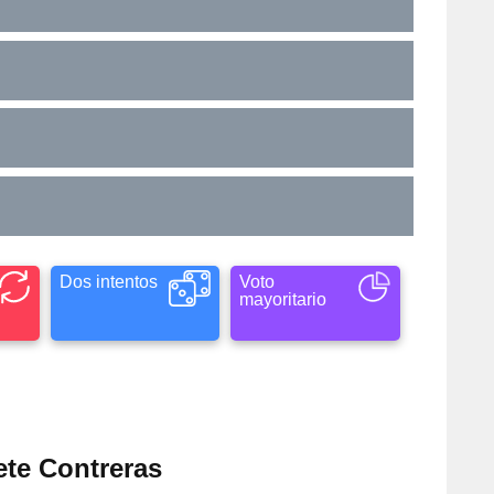
Dos intentos
Voto
mayoritario
ete Contreras