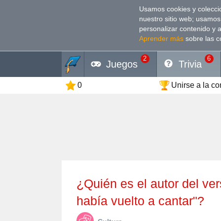
Usamos cookies y coleccio
nuestro sitio web; usamos
personalizar contenido y 
Aprender más
sobre las c
2
6
Juegos
Trivia
0
Unirse a la c
¿Quién es el autor del verso: "No sé desde qué oasis no
había vuelto a cantar"?