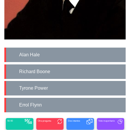
Alan Hale
Richard Boone
Tyrone Power
Errol Flynn
50-50
Otra pregunta
Dos intentos
Voto mayoritario