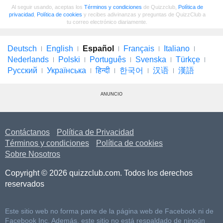
Al seguir usando, aceptas los
Términos y condiciones
de Quizzclub,
Política de
privacidad
,
Política de cookies
y recibes adivinanzas y preguntas de QuizzClub a
tu correo electrónico diariamente.
Deutsch
English
Español
Français
Italiano
Nederlands
Polski
Português
Svenska
Türkçe
Русский
Українська
हिन्दी
한국어
汉语
漢語
ANUNCIO
Contáctanos
Política de Privacidad
Términos y condiciones
Política de cookies
Sobre Nosotros
Copyright © 2026 quizzclub.com. Todos los derechos
reservados
Este sitio web no forma parte de la página web de Facebook ni de
Facebook Inc. Además, este sitio no está respaldado de ningún