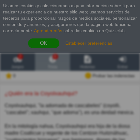
Usamos cookies y coleccionamos alguna información sobre ti para
realzar tu experiencia de nuestro sitio web; usamos servicios de
terceros para proporcionar rasgos de medios sociales, personalizar
contenido y anuncios, y asegurarnos que la página web funciona
correctamente.
Aprender más
sobre las cookies en Quizzclub.
OK
Establecer preferencias
2
6
Juegos
Trivia
Historias
Entrar
0
Probar las inderectas
¿Quién era la Coyolxauhqui?
Coyolxauhqui, "la adornada de cascabeles" (coyolli,
"cascabel"; xauhqui, "que adorna"), es una deidad mexica.
En la mitología nahua, Coyolxauhqui era hija de la diosa
madre Coatlicue y regente de los Centzon Huitznáhuac,
"cuatrocientos biznagas", sus hermanos, dioses de las