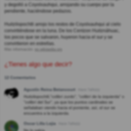
y degolló a Coyolxauhqui, arrojando su cuerpo por la
pendiente, haciéndose pedazos.
Huitzilopochtli arrojo los restos de Coyolxauhqui al cielo
convirtiéndose en la luna. De los Centzon Huitznáhuac,
los pocos que se salvaron, huyeron hacia el sur y se
convirtieron en estrellas.
Más información:
es.wikipedia.org
¿Tienes algo que decir?
12 Comentarios
Agustín Reina Betancourt
Hace 7año(s)
Huitzilopochtli,"colibrí zurdo", "colibrí de la izquierda" o
"colibrí del Sur", ya que los puntos cardinales se
señalaban viendo hacia el poniente, así, el sur se
encuentra a la izquierda.
Oscar Lilla Lejia
Hace 7año(s)
No lo sabía.