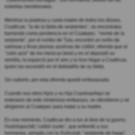
estrellas meridionales.
Mientras la piadosa y casta madre de todos los dioses,
Coatlicue, "la de la falda de serpientes", se encontraba
barriendo como penitencia en el Coatepec, "monte de la
serpiente", por el rumbo de Tula, encontró un ovillo de
valiosas y finas plumas azulinas de colibrí, ofrenda que el
"cielo azul" de los mexicas besó y en el depositó su
semilla, la esparció por el aire y la hizo llegar a Coatlicue,
quien las escondió en el dobladillo de su falda.
Sin saberlo, por esta ofrenda quedó embarazada.
Cuando sus otros hijos y su hija Coyolxauhqui se
enteraron de este misterioso embarazo, se ofendieron y se
dirigieron al Coatepec para matar a su madre.
En ese momento, Coatlicue dio a luz al dios de la guerra,
Huitzilopochtli,"colibrí zurdo", que enfrentó a sus
hermanos, armado con la Xiuhcóatl, "serpiente de fuego",