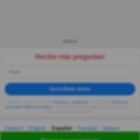
ANUNCIO
Recibe más preguntas!
Suscríbete ahora
Al seguir usando, aceptas los
Términos y condiciones
de Quizzclub,
Política de
privacidad
,
Política de cookies
y recibes adivinanzas y preguntas de QuizzClub a
tu correo electrónico diariamente.
Deutsch
English
Español
Français
Italiano
Nederlands
Polski
Português
Svenska
Türkçe