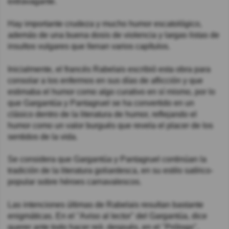
extravagante.
Hay importante crudeza y mucho humor escatológico,
además de una buena dosis de violencia y largas listas de
insultos vulgares que llenan varios capítulos.
Inicialmente, el francés Rabelais escribió esta obra para
consolar a los enfermos en sus días de aflicción y que
estimaba el humor como algo curativo en sí mismo, por lo
que Gargantúa y Pantagruel se ha convertido en un
clásico dentro de la literatura de humor, reflejando el
humor como un valor burgués que revela el placer de los
sentidos de la vida.
Se considera que Gargantúa y Pantagruel continúan la
tradición de la literatura goliardesca, en su estilo satírico-
popular sobre héroes carnavalescos.
Las intenciones últimas de Rabelais resultan bastante
enigmáticas. En el "Aviso al lector" del Gargantúa, dice
querer ante todo hacer reír, después, en el "Prólogo",