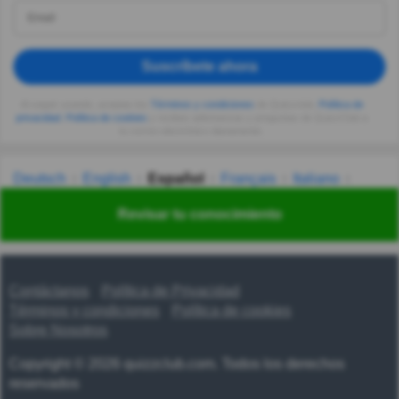
Suscríbete ahora
Al seguir usando, aceptas los
Términos y condiciones
de Quizzclub,
Política de
privacidad
,
Política de cookies
y recibes adivinanzas y preguntas de QuizzClub a
tu correo electrónico diariamente.
Deutsch
English
Español
Français
Italiano
Nederlands
Polski
Português
Svenska
Türkçe
Revisar tu conocimiento
Русский
Українська
हिन्दी
한국어
汉语
漢語
Contáctanos
Política de Privacidad
Términos y condiciones
Política de cookies
Sobre Nosotros
Copyright © 2026 quizzclub.com. Todos los derechos
reservados