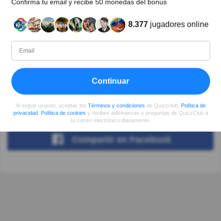
Me trajo gratos recuerdos.Gracias
Confirma tu email y recibe 50 monedas del bonus
8.377
jugadores online
Autor:
Jose Ignacio Flores D
Escritor
Continuar
Desde
Nivel
Puntuación
Preguntas
Al seguir usando, aceptas los
Términos y condiciones
de Quizzclub,
Política de
09/2017
99
2138157
60
privacidad
,
Política de cookies
y recibes adivinanzas y preguntas de QuizzClub a
tu correo electrónico diariamente.
Compartir
en Facebook