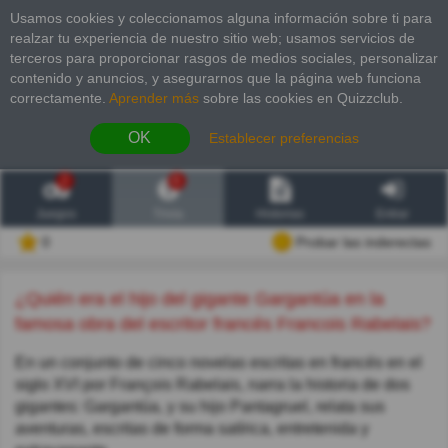
Usamos cookies y coleccionamos alguna información sobre ti para
realzar tu experiencia de nuestro sitio web; usamos servicios de
terceros para proporcionar rasgos de medios sociales, personalizar
contenido y anuncios, y asegurarnos que la página web funciona
correctamente.
Aprender más
sobre las cookies en Quizzclub.
OK
Establecer preferencias
2
6
Juegos
Trivia
Historias
Entrar
0
Probar las inderectas
¿Quién era el hijo del gigante Gargantúa en la
famosa obra del escritor francés Francois Rabelais?
En un conjunto de cinco novelas escritas en francés en el
siglo XVI por François Rabelais, narra la historia de dos
gigantes: Gargantúa, y su hijo Pantagruel, relata sus
aventuras, escritas de forma satírica, entretenida y