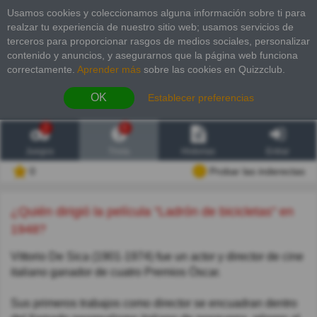
Usamos cookies y coleccionamos alguna información sobre ti para
realzar tu experiencia de nuestro sitio web; usamos servicios de
terceros para proporcionar rasgos de medios sociales, personalizar
contenido y anuncios, y asegurarnos que la página web funciona
correctamente.
Aprender más
sobre las cookies en Quizzclub.
OK
Establecer preferencias
2
6
Juegos
Trivia
Historias
Entrar
0
Probar las inderectas
¿Quién dirigió la película "Ladrón de bicicletas" en
1948?
Vittorio De Sica (1901-1974) fue un actor y director de cine
italiano ganador de cuatro Premios Óscar.
Sus primeros trabajos como director se encuadran dentro