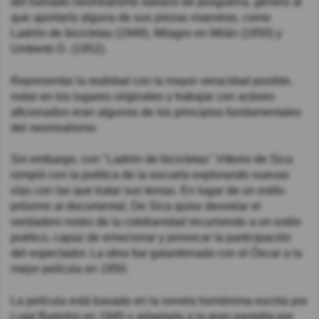
del llamado neorrealismo italiano de posguerra, género al
que aportaría alguna de sus piezas maestras, como
Ladrón de bicicletas (1948), Milagro en Milán (1950) y
Umberto D. (1952).
Representar la realidad con la mayor veracidad posible,
rodar en los lugares originales y trabajar con actores
aficionados eran algunos de los principios fundamentales
del neorrealismo.
Sin embargo, con "Ladrón de bicicletas" Vittorio de Sica
rompió con la poética de la escuela explorando nuevas
vías con las que tratar sus temas. En lugar de un estilo
próximo al documental, De Sica quiso desvelar el
verdadero rostro de la cotidianidad recurriendo a un estilo
poético, capaz de emocionar y provocar la participación
del espectador. La obra fue galardonada con el Óscar a la
mejor película en 1950.
La película está basada en la novela homónima escrita por
Luigi Bartolini en 1945 y adaptada a la gran pantalla por