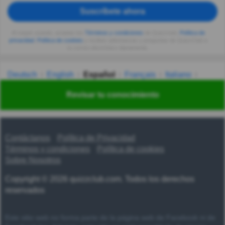
Suscríbete ahora
Al seguir usando, aceptas los
Términos y condiciones
de Quizzclub,
Política de
privacidad
,
Política de cookies
y recibes adivinanzas y preguntas de QuizzClub a
tu correo electrónico diariamente.
Deutsch
English
Español
Français
Italiano
Nederlands
Polski
Português
Svenska
Türkçe
Revisar tu conocimiento
Русский
Українська
हिन्दी
한국어
汉语
漢語
Contáctanos
Política de Privacidad
Términos y condiciones
Política de cookies
Sobre Nosotros
Copyright © 2026 quizzclub.com. Todos los derechos
reservados
Este sitio web no forma parte de la página web de Facebook ni de