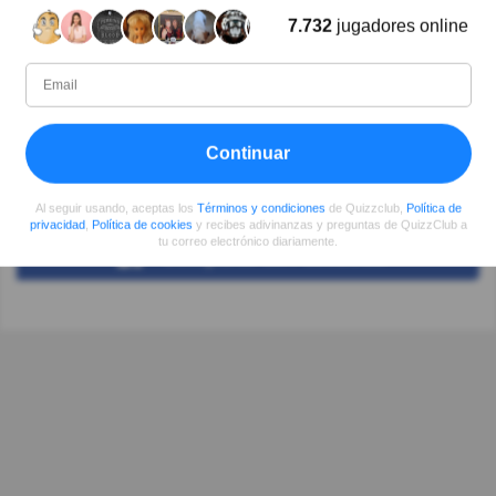
Autor:
7.732
jugadores online
Kostas Jaritos
Escritor
Continuar
Desde
Nivel
Puntuación
Preguntas
08/2017
99
2794508
5314
Al seguir usando, aceptas los
Términos y condiciones
de Quizzclub,
Política de
privacidad
,
Política de cookies
y recibes adivinanzas y preguntas de QuizzClub a
tu correo electrónico diariamente.
Compartir
en Facebook