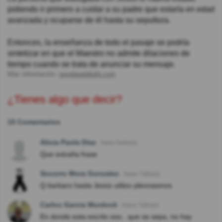
pidiendo ir primero a cuidar a su padre que estaría en edad
avanzada y ocuparse de él hasta su sepultura.
Entonces, la enseñanza de todo el pasaje se podría
sintetizar en que el Maestro no admite dilaciones de
tiempo cuando se trata de anunciar su mensaje.
Más información:
googleweblight.com
¿Tienes algo que decir?
15 Comentarios
Alicia Paola Diaz
Hace 5año(s)
Que extraña frase
Socorro Mora Gonzalez
Hace 7año(s)
Q barbaro hasta Jesús utilizo pleonasmos
Carlos Garcia Murdock
Hace 7año(s)
En donde esta escrito eso.. que se sepa, no hay