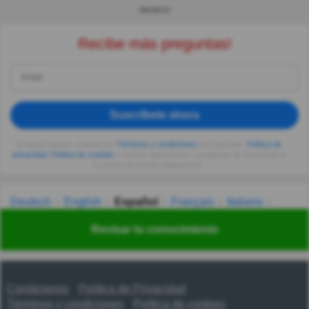
ANUNCIO
Recibe más preguntas!
Suscríbete ahora
Al seguir usando, aceptas los
Términos y condiciones
de Quizzclub,
Política de
privacidad
,
Política de cookies
y recibes adivinanzas y preguntas de QuizzClub a
tu correo electrónico diariamente.
Deutsch
English
Español
Français
Italiano
Nederlands
Polski
Português
Svenska
Türkçe
Revisar tu conocimiento
Русский
Українська
हिन्दी
한국어
汉语
漢語
Contáctanos
Política de Privacidad
Términos y condiciones
Política de cookies