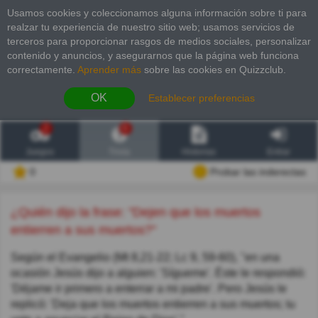
Usamos cookies y coleccionamos alguna información sobre ti para
realzar tu experiencia de nuestro sitio web; usamos servicios de
terceros para proporcionar rasgos de medios sociales, personalizar
contenido y anuncios, y asegurarnos que la página web funciona
correctamente.
Aprender más
sobre las cookies en Quizzclub.
OK
Establecer preferencias
2
6
Juegos
Trivia
Historias
Entrar
0
Probar las inderectas
¿Quién dijo la frase: "Dejen que los muertos
entierren a sus muertos?"
Según el Evangelio (Mt 8,21-22; Lc 9, 59-60), "en una
ocasión Jesús dijo a alguien: 'Sígueme'. Éste le respondió:
'Déjame ir primero a enterrar a mi padre'. Pero Jesús le
replicó: 'Deja que los muertos entierren a sus muertos; tu