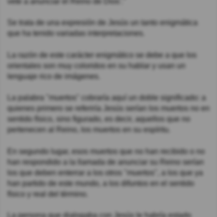
vete a anunciar el Reino de Dios'."
Se trata de una expresión de Jesús un tanto enigmática
que ha tenido variadas interpretaciones.
La razón de este carácter enigmático se debe a que los
orientales son muy coloridos en su hablar y usan un
lenguaje rico de imágenes.
La palabra "muertos" cobraría aquí un doble significado: a
quienes primero se referiría Jesús serían los muertos no en
sentido físico, sino figurado, es decir, aquellos que no
pertenecen al Reino, los muertos en su espíritu.
En segundo lugar, esos muertos que no han recibido o no
han respondido a la llamada de anunciar su Reino serían
los que deben enterrar a los otros "muertos", a los que ya
han partido de este mundo, a los difuntos en el sentido
físico y real del término.
La persona que dialogaba con Jesús le habría estado