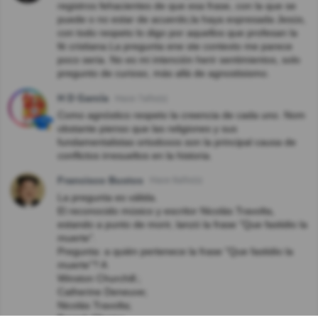
registros fehacientes de que esa frase, con la que se
puede o no estar de acuerdo,la haya expresada Jesús,
con todo respeto lo digo por aquellos que profesan la
fé cristiana.La pregunta ene ste contexto me parece
poco seria. No es mi intención herir sentimientos, solo
pregunto de curioso, más allá de agnostisismo.
H D García
Hace 7año(s)
Como agnóstico respeto la creencia de cada uno. Nom
obstante pienso que las religiones y sus
fundamentalistas ortodoxos son la principal causa de
conflictos irresueltos en la historia.
Francisco Bustos
Hace 8año(s)
La pregunta es válida.
El reconocido músico y escritor Nicolás Travolta,
estando a punto de morir, lanzó la frase "Que fastidio la
muerte".
Pregunta: a quién pertenece la frase "Que fastidio la
muerte"? A
Winston Churchill.;
Catherine Deneuve;
Nicolás Travolta;