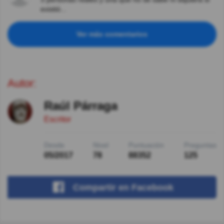
existió...
Ver más comentarios
Autor:
Raúl Párraga
Escritor
Desde
Nivel
Puntuación
Preguntas
05/2017
78
88352
125
Compartir
en Facebook