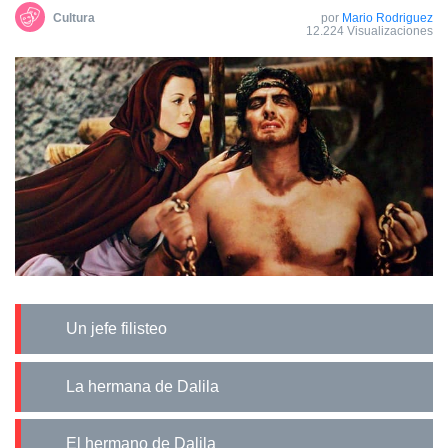
Cultura
por
Mario Rodriguez
12.224 Visualizaciones
Un jefe filisteo
La hermana de Dalila
El hermano de Dalila