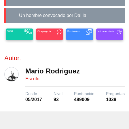
Un hombre convocado por Dalila
50-50
Otra pregunta
Dos intentos
Voto mayoritario
Autor:
Mario Rodriguez
Escritor
Desde
Nivel
Puntuación
Preguntas
05/2017
93
489009
1039