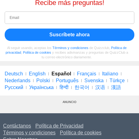
Recibe más preguntas!
Suscríbete ahora
Al seguir usando, aceptas los
Términos y condiciones
de Quizzclub,
Política de
privacidad
,
Política de cookies
y recibes adivinanzas y preguntas de QuizzClub a
tu correo electrónico diariamente.
Deutsch
English
Español
Français
Italiano
Nederlands
Polski
Português
Svenska
Türkçe
Русский
Українська
हिन्दी
한국어
汉语
漢語
ANUNCIO
Contáctanos
Política de Privacidad
Términos y condiciones
Política de cookies