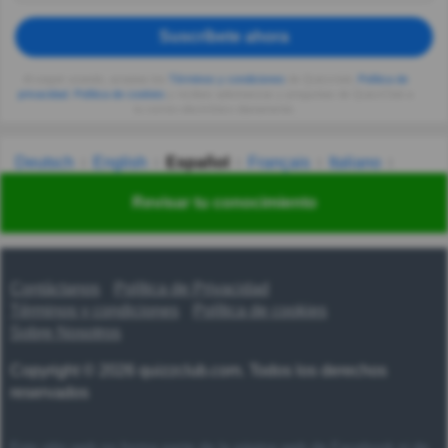
Suscríbete ahora
Al seguir usando, aceptas los
Términos y condiciones
de Quizzclub,
Política de
privacidad
,
Política de cookies
y recibes adivinanzas y preguntas de QuizzClub a
tu correo electrónico diariamente.
Deutsch
English
Español
Français
Italiano
Nederlands
Polski
Português
Svenska
Türkçe
Revisar tu conocimiento
Русский
Українська
हिन्दी
한국어
汉语
漢語
Contáctanos
Política de Privacidad
Términos y condiciones
Política de cookies
Sobre Nosotros
Copyright © 2026 quizzclub.com. Todos los derechos
reservados
Este sitio web no forma parte de la página web de Facebook ni de