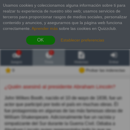
Usamos cookies y coleccionamos alguna información sobre ti para
realzar tu experiencia de nuestro sitio web; usamos servicios de
terceros para proporcionar rasgos de medios sociales, personalizar
contenido y anuncios, y asegurarnos que la página web funciona
correctamente.
Aprender más
sobre las cookies en Quizzclub.
OK
Establecer preferencias
2
6
Juegos
Trivia
Historias
Entrar
0
Probar las inderectas
¿Quién asesinó al presidente Abraham Lincoln?
John Wilkes Booth, nacido el 10 de мayo de 1838, fue un
actor que participó por todo el país en muchas obras. Él
fue protagonista en algunas de las más famosas obras de
William Shakespeare. Adicionalmente fue un racista y
simpatizante del Sur durante la Guerra Civil. Odiaba a
Abraham Lincoln quien representaba todo lo que se