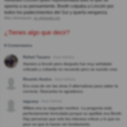
oponía a su pensamiento. Booth culpaba a Lincoln por
todos los padecimientos del Sur y quería venganza.
Más información:
es.wikipedia.org
¿Tienes algo que decir?
8 Comentarios
Rafael Tacano
Hace 4año(s)
Asesino a lincoln pero después fue muy señalado
criticado y cobarde no recuerdo pero se suicido creo
Ricardo Avalos
Hace 5año(s)
Era cosa de ver las otras 3 alternativas para saber la
correcta. Descartes te agradezco.
taguasy
Hace 5año(s)
Wilkes era su segundo nombre. La pregunta está
perfectamente formulada porque su apellido era Booth.
Hay personas que solo les interesa criticar y lo que es
peor es que lo hacen sin fundamento