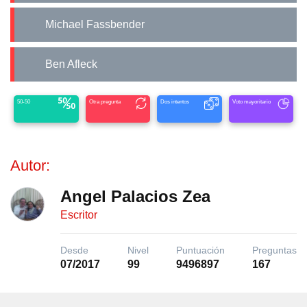
Michael Fassbender
Ben Afleck
50-50
Otra pregunta
Dos intentos
Voto mayoritario
Autor:
Angel Palacios Zea
Escritor
Desde
Nivel
Puntuación
Preguntas
07/2017
99
9496897
167