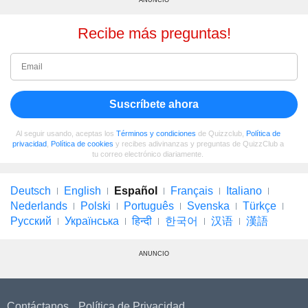
Recibe más preguntas!
Suscríbete ahora
Al seguir usando, aceptas los
Términos y condiciones
de Quizzclub,
Política de
privacidad
,
Política de cookies
y recibes adivinanzas y preguntas de QuizzClub a
tu correo electrónico diariamente.
Deutsch
English
Español
Français
Italiano
Nederlands
Polski
Português
Svenska
Türkçe
Русский
Українська
हिन्दी
한국어
汉语
漢語
ANUNCIO
Contáctanos
Política de Privacidad