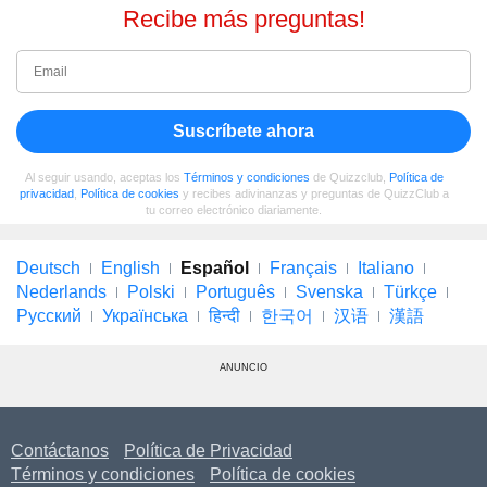
Recibe más preguntas!
Suscríbete ahora
Al seguir usando, aceptas los
Términos y condiciones
de Quizzclub,
Política de
privacidad
,
Política de cookies
y recibes adivinanzas y preguntas de QuizzClub a
tu correo electrónico diariamente.
Deutsch
English
Español
Français
Italiano
Nederlands
Polski
Português
Svenska
Türkçe
Русский
Українська
हिन्दी
한국어
汉语
漢語
ANUNCIO
Contáctanos
Política de Privacidad
Términos y condiciones
Política de cookies