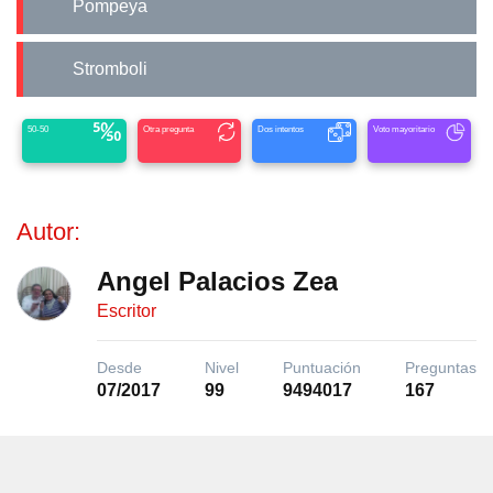
Pompeya
Stromboli
50-50
Otra pregunta
Dos intentos
Voto mayoritario
Autor:
Angel Palacios Zea
Escritor
Desde
Nivel
Puntuación
Preguntas
07/2017
99
9494017
167