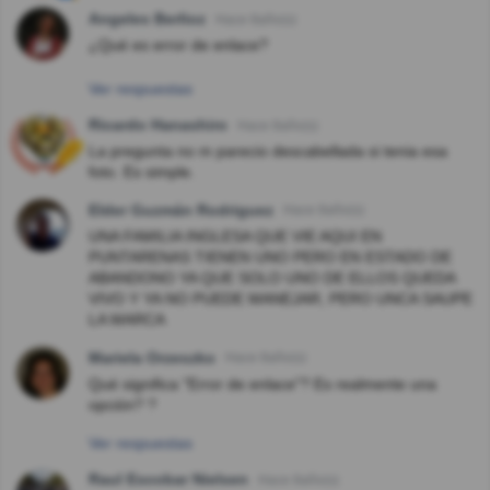
Angeles Berlioz
Hace 8año(s)
¿Qué es error de enlace?
Ver respuestas
Ricardo Hanashiro
Hace 8año(s)
La pregunta no m parecio descabellada si tenia esa
foto. Es simple.
Elder Guzmán Rodriguez
Hace 8año(s)
UNA FAMILIA INGLESA QUE VIE AQUI EN
PUNTARENAS TIENEN UNO PERO EN ESTADO DE
ABANDONO YA QUE SOLO UNO DE ELLOS QUEDA
VIVO Y YA NO PUEDE MANEJAR, PERO UNCA SAUPE
LA MARCA
Mariela Orzeszko
Hace 8año(s)
Qué significa "Error de enlace"? Es realmente una
opción? ?
Ver respuestas
Raul Escobar Nielsen
Hace 8año(s)