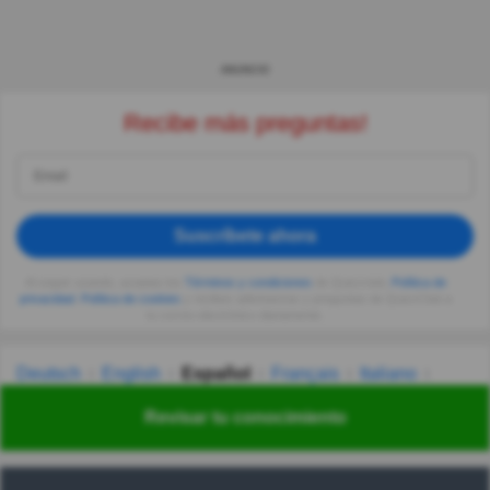
ANUNCIO
Recibe más preguntas!
Suscríbete ahora
Al seguir usando, aceptas los
Términos y condiciones
de Quizzclub,
Política de
privacidad
,
Política de cookies
y recibes adivinanzas y preguntas de QuizzClub a
tu correo electrónico diariamente.
Deutsch
English
Español
Français
Italiano
Nederlands
Polski
Português
Svenska
Türkçe
Revisar tu conocimiento
Русский
Українська
हिन्दी
한국어
汉语
漢語