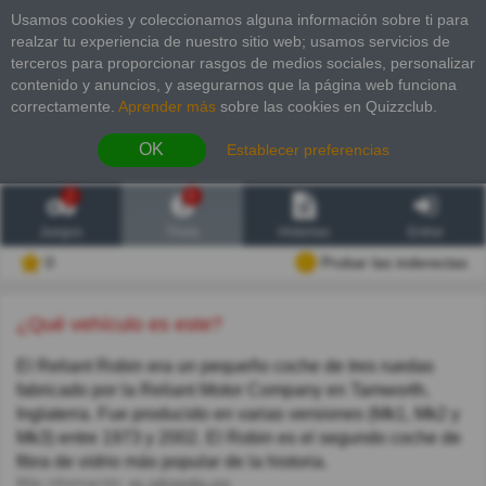
Usamos cookies y coleccionamos alguna información sobre ti para
realzar tu experiencia de nuestro sitio web; usamos servicios de
terceros para proporcionar rasgos de medios sociales, personalizar
contenido y anuncios, y asegurarnos que la página web funciona
correctamente.
Aprender más
sobre las cookies en Quizzclub.
OK
Establecer preferencias
2
6
Juegos
Trivia
Historias
Entrar
0
Probar las inderectas
¿Qué vehículo es este?
El Reliant Robin era un pequeño coche de tres ruedas
fabricado por la Reliant Motor Company en Tamworth,
Inglaterra. Fue producido en varias versiones (Mk1, Mk2 y
Mk3) entre 1973 y 2002. El Robin es el segundo coche de
fibra de vidrio más popular de la historia.
Más información:
es.wikipedia.org