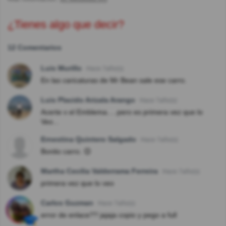
¿Tienes algo que decir?
12 Comentarios
Luis Murillo
Hace 7año(s)
En las caricaturas de Mr Bean sale ese carro.
Luis Placido Arizala Arango
Hace 7año(s)
Acerte x el Emblema.....pero es primera vez que lo
Veo...
Ernestina Quintero Salgado
Hace 7año(s)
Bonito carro. 😊
Martha Cecilia Valderrama Ferreira
Hace 7año(s)
primera vez que lo veo
Carlos Guzman
Hace 7año(s)
error de enlace?? jajaja copio y pego a full