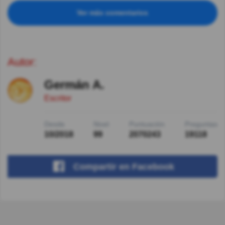
Ver más comentarios
Autor:
Germán A.
Escritor
Desde
Nivel
Puntuación
Preguntas
10/2018
99
2070243
19118
Compartir
en Facebook