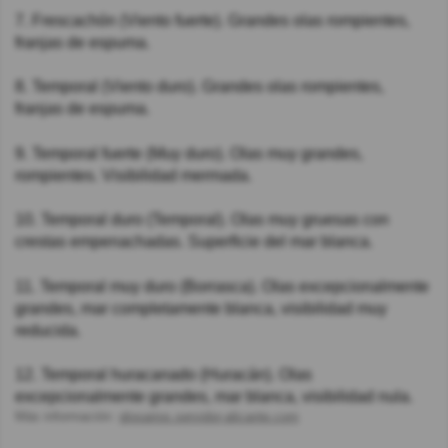
7. Frescachón (Viento fuerte). Grandes olas rompientes,
franjas de espuma.
8. Temporal (Viento duro). Grandes olas rompientes,
franjas de espuma.
9. Temporal fuerte (Muy duro). Olas muy grandes,
rompientes. Visibilidad mermada.
10. Temporal duro (Temporal). Olas muy gruesas con
crestas empenachadas. Superficie del mar blanca.
11. Temporal muy duro (Borrasca). Olas excepcionalmente
grandes, mar completamente blanca, visibilidad muy
reducida.
12. Temporal huracanado (Huracán). Olas
excepcionalmente grandes, mar blanca, visibilidad nula.
Más información:
glosarios.servidor-alicante.com