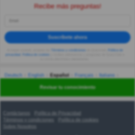
Recibe más preguntas!
Suscríbete ahora
Al seguir usando, aceptas los
Términos y condiciones
de Quizzclub,
Política de
privacidad
,
Política de cookies
y recibes adivinanzas y preguntas de QuizzClub a
tu correo electrónico diariamente.
Deutsch
English
Español
Français
Italiano
Nederlands
Polski
Português
Svenska
Türkçe
Revisar tu conocimiento
Русский
Українська
हिन्दी
한국어
汉语
漢語
Contáctanos
Política de Privacidad
Términos y condiciones
Política de cookies
Sobre Nosotros