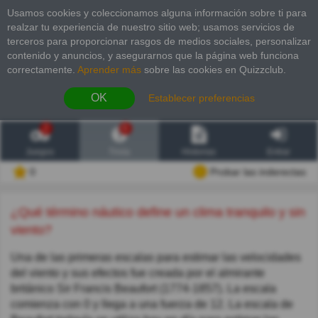
Usamos cookies y coleccionamos alguna información sobre ti para
realzar tu experiencia de nuestro sitio web; usamos servicios de
terceros para proporcionar rasgos de medios sociales, personalizar
contenido y anuncios, y asegurarnos que la página web funciona
correctamente.
Aprender más
sobre las cookies en Quizzclub.
OK
Establecer preferencias
2
6
Juegos
Trivia
Historias
Entrar
0
Probar las inderectas
¿Qué término náutico define un clima tranquilo y sin
viento?
Una de las primeras escalas para estimar las velocidades
del viento y sus efectos fue creada por el almirante
británico Sir Francis Beaufort (1774-1857). La escala
comienza con 0 y llega a una fuerza de 12. La escala de