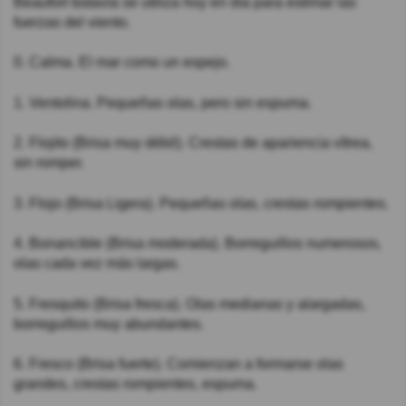
Beaufort todavía se utiliza hoy en día para estimar las
fuerzas del viento.
0. Calma. El mar como un espejo.
1. Ventolina. Pequeñas olas, pero sin espuma.
2. Flojito (Brisa muy débil). Crestas de apariencia vítrea,
sin romper.
3. Flojo (Brisa Ligera). Pequeñas olas, crestas rompientes.
4. Bonancible (Brisa moderada). Borreguillos numerosos,
olas cada vez más largas.
5. Fresquito (Brisa fresca). Olas medianas y alargadas,
borreguillos muy abundantes.
6. Fresco (Brisa fuerte). Comienzan a formarse olas
grandes, crestas rompientes, espuma.