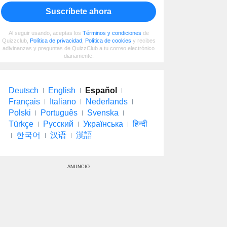
Suscríbete ahora
Al seguir usando, aceptas los
Términos y condiciones
de
Quizzclub,
Política de privacidad
,
Política de cookies
y recibes
adivinanzas y preguntas de QuizzClub a tu correo electrónico
diariamente.
Deutsch
English
Español
Français
Italiano
Nederlands
Polski
Português
Svenska
Türkçe
Русский
Українська
हिन्दी
한국어
汉语
漢語
ANUNCIO