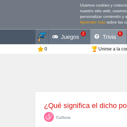
Usamos cookies y coleccio
nuestro sitio web; usamos
personalizar contenido y 
Aprender más
sobre las c
2
6
Juegos
Trivia
0
Unirse a la c
¿Qué significa el dicho 
Cultura