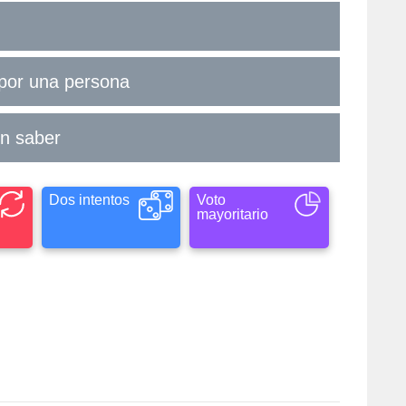
 por una persona
in saber
Dos intentos
Voto
mayoritario