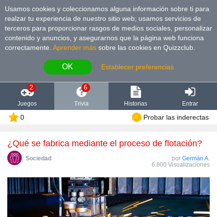
Usamos cookies y coleccionamos alguna información sobre ti para
realzar tu experiencia de nuestro sitio web; usamos servicios de
terceros para proporcionar rasgos de medios sociales, personalizar
contenido y anuncios, y asegurarnos que la página web funciona
correctamente.
Aprender más
sobre las cookies en Quizzclub.
OK
Establecer preferencias
2
6
Juegos
Trivia
Historias
Entrar
0
Probar las inderectas
¿Qué se fabrica mediante el proceso de flotación?
Sociedad
por
Germán A.
6.800 Visualizaciones