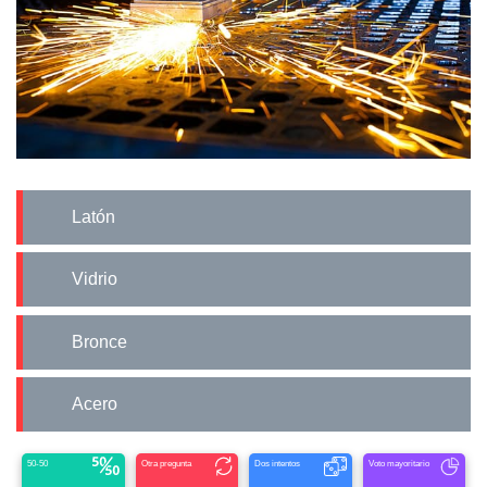
Latón
Vidrio
Bronce
Acero
50-50
Otra pregunta
Dos intentos
Voto mayoritario