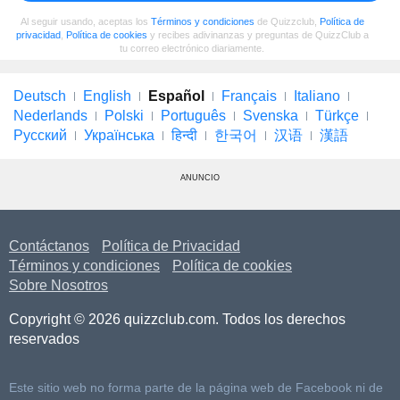
Al seguir usando, aceptas los
Términos y condiciones
de Quizzclub,
Política de
privacidad
,
Política de cookies
y recibes adivinanzas y preguntas de QuizzClub a
tu correo electrónico diariamente.
Deutsch
English
Español
Français
Italiano
Nederlands
Polski
Português
Svenska
Türkçe
Русский
Українська
हिन्दी
한국어
汉语
漢語
ANUNCIO
Contáctanos
Política de Privacidad
Términos y condiciones
Política de cookies
Sobre Nosotros
Copyright © 2026 quizzclub.com. Todos los derechos
reservados
Este sitio web no forma parte de la página web de Facebook ni de