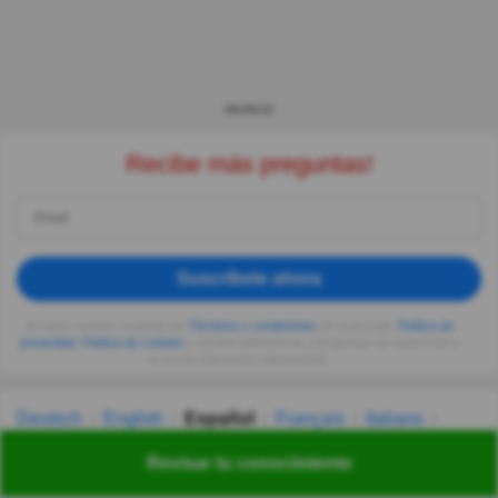
ANUNCIO
Recibe más preguntas!
Suscríbete ahora
Al seguir usando, aceptas los
Términos y condiciones
de Quizzclub,
Política de
privacidad
,
Política de cookies
y recibes adivinanzas y preguntas de QuizzClub a
tu correo electrónico diariamente.
Deutsch
English
Español
Français
Italiano
Nederlands
Polski
Português
Svenska
Türkçe
Revisar tu conocimiento
Русский
Українська
हिन्दी
한국어
汉语
漢語