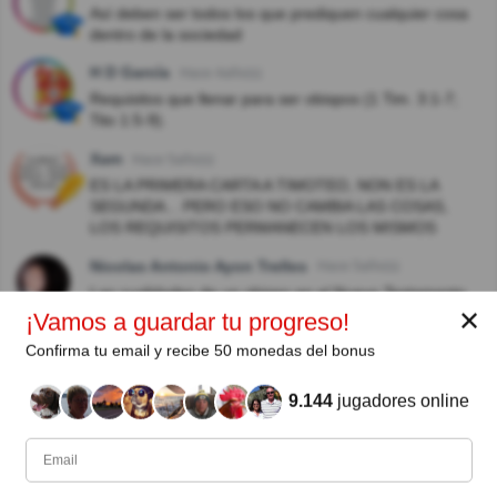
Así deben ser todos los que prediquen cualquier cosa
dentro de la sociedad
H D García
Hace 4año(s)
Requisitos que llenar para ser obispos (1 Tim. 3:1-7;
Tito 1:5-9).
Xam
Hace 5año(s)
ES LA PRIMERA CARTA A TIMOTEO, NON ES LA
SEGUNDA... PERO ESO NO CAMBIA LAS COSAS,
LOS REQUISITOS PERMANECEN LOS MISMOS
Nicolas Antonio Ayon Trelles
Hace 5año(s)
Las cualidades de un obispo en el Nuevo Testamento
Es muy cierta esta afirmación: «El que aspira a presidir
✕
¡Vamos a guardar tu progreso!
la comunidad, desea ejercer una noble función». Por
Confirma tu email y recibe 50 monedas del bonus
eso, el que preside debe ser un hombre irreprochable,
que se haya casado una sola vez, sobrio, equilibrado,
ordenado, hospitalario y apto para la enseñanza.
9.144
jugadores online
Jose Baquerizo
Hace 5año(s)
Muy ambigua pregunta.