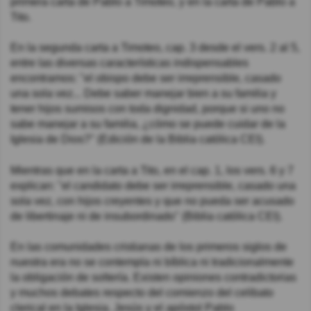
primera carta de Pablo a Timoteo, y en la carta de Pablo a
Tito.
En la segunda carta a Timoteo, cap. 3 desde el vers. 2 al 5,
entre las diversas características indispensables
encontramos: "el obispo debe ser irreprensible, casado
una sola vez... Debe saber manejar bien a su familia y
tener hijos sumisos con toda dignidad, porque si uno no
sabe manejar a su familia, ¿cómo se puede cuidar de la
Iglesia de Dios?" (Edición de la Biblia católica CEI).
Mientras que en la carta a Tito, en el cap. 1, los vers. 6 y 7
explican: "el candidato debe ser irreprensible, casado una
sola vez, con hijos creyentes y que no pueda ser acusado
de libertinaje ni de insubordinado" (Biblia católica CEI).
En las comunidades cristianas de los primeros siglos de
nuestra era no se contempla ni bíblica ni tradicionalmente
la obligación de soltería. Existen opiniones contradictorias
y muchos debates respecto del comienzo del celibato
clerical en la Iglesia. Jesús y el apóstol Pablo