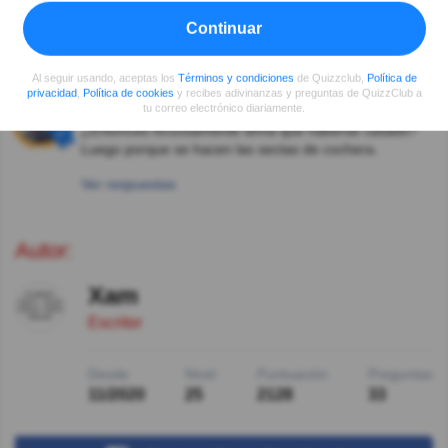
Ver respuestas
Continuar
Ruben Antonio Vidal
Hace 5año(s)
nada que ver
Al seguir usando, aceptas los
Términos y condiciones
de Quizzclub,
Política de
privacidad
,
Política de cookies
y recibes adivinanzas y preguntas de QuizzClub a
Angel Palacios Zea
Hace 5año(s)
tu correo electrónico diariamente.
¿Entonces forzosamente tenía que haberse casado?
Luego porque se hacen las sectas de cochera.
Ver respuestas
Autor:
Xam
Escritor
Desde
Nivel
Puntuación
Preguntas
11/2020
25
2128
33