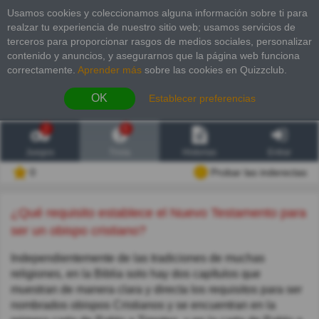
Usamos cookies y coleccionamos alguna información sobre ti para
realzar tu experiencia de nuestro sitio web; usamos servicios de
terceros para proporcionar rasgos de medios sociales, personalizar
contenido y anuncios, y asegurarnos que la página web funciona
correctamente.
Aprender más
sobre las cookies en Quizzclub.
OK
Establecer preferencias
2
6
Juegos
Trivia
Historias
Entrar
0
Probar las inderectas
¿Qué requisito establece el Nuevo Testamento para
ser un obispo cristiano?
Independientemente de las tradiciones de muchas
religiones, en la Biblia solo hay dos capítulos que
muestran de manera clara y directa los requisitos para ser
nombrados obispos Cristianos y se encuentran en la