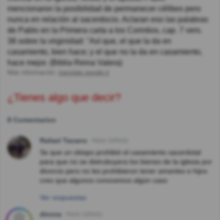
mencionaron la posibilidad de permanecer célibes pero
nunca en relación al sacerdocio. Aclaran eso las palabras
de Pablo en la Primera carta a los Corintios, cap. 7 vers.
38 sobre la virginidad: "Así que, el que la da en
casamiento, bien hace; y el que no la da en casamiento,
hace mejor. (Biblia Reina Valera)
Más información:
translate.google.it
¿Tienes algo que decir?
8 Comentarios
Rafael Tacano
Hace 1año(s)
Se que un obispo prohibió el casamiento sacerdotal
para que no se distrubuyera los bienes de la iglesia por
divorcio pero no les prohibieron tener amantes e hijos
creo que algunos conocemos algún caso
Ver respuestas
dinora
Hace 1año(s)