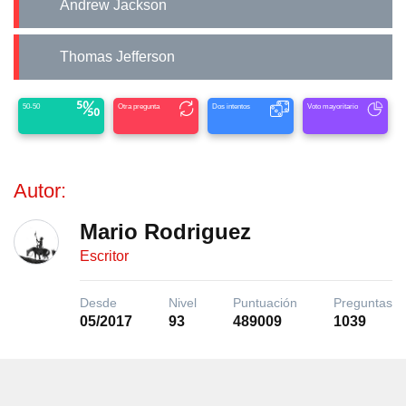
Andrew Jackson
Thomas Jefferson
50-50
Otra pregunta
Dos intentos
Voto mayoritario
Autor:
Mario Rodriguez
Escritor
Desde
Nivel
Puntuación
Preguntas
05/2017
93
489009
1039