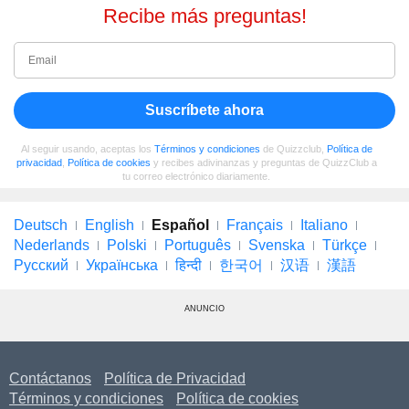
Recibe más preguntas!
Suscríbete ahora
Al seguir usando, aceptas los
Términos y condiciones
de Quizzclub,
Política de
privacidad
,
Política de cookies
y recibes adivinanzas y preguntas de QuizzClub a
tu correo electrónico diariamente.
Deutsch
English
Español
Français
Italiano
Nederlands
Polski
Português
Svenska
Türkçe
Русский
Українська
हिन्दी
한국어
汉语
漢語
ANUNCIO
Contáctanos
Política de Privacidad
Términos y condiciones
Política de cookies