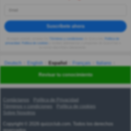
Suscríbete ahora
Al seguir usando, aceptas los
Términos y condiciones
de Quizzclub,
Política de
privacidad
,
Política de cookies
y recibes adivinanzas y preguntas de QuizzClub a
tu correo electrónico diariamente.
Deutsch
English
Español
Français
Italiano
Nederlands
Polski
Português
Svenska
Türkçe
Revisar tu conocimiento
Русский
Українська
हिन्दी
한국어
汉语
漢語
Contáctanos
Política de Privacidad
Términos y condiciones
Política de cookies
Sobre Nosotros
Copyright © 2026 quizzclub.com. Todos los derechos
reservados