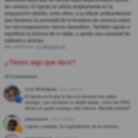
de cerveza. El lúpulo se utiliza ampliamente en la
preparación debido, entre otros, a su efecto antibacteriano
que favorece la actividad de la levadura de cerveza sobre
los microorganismos menos deseables. Tamibén ayuda a
equilibrar la dulzura de la malta, y aporta una variedad de
sabores y aromas.
Más información:
en.wikipedia.org
¿Tienes algo que decir?
10 Comentarios
Luís Rodríguez
Hace 4año(s)
El lúpulo es lo que le da a la cerveza ese sabor
amargo. Las cervezas co doble lúpulo, como las IPAS,
tienen un gusto amargo más intenso. Bendita bebida!!
juliosevero
Hace 6año(s)
Lúpulo y cebada, los ingredientes de la cerveza.