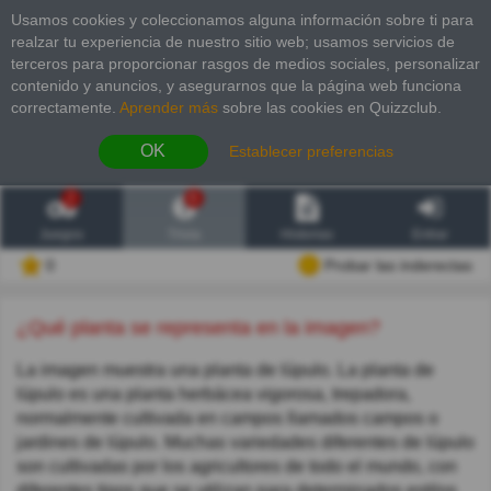
Usamos cookies y coleccionamos alguna información sobre ti para
realzar tu experiencia de nuestro sitio web; usamos servicios de
terceros para proporcionar rasgos de medios sociales, personalizar
contenido y anuncios, y asegurarnos que la página web funciona
correctamente.
Aprender más
sobre las cookies en Quizzclub.
OK
Establecer preferencias
2
6
Juegos
Trivia
Historias
Entrar
0
Probar las inderectas
¿Qué planta se representa en la imagen?
La imagen muestra una planta de lúpulo. La planta de
lúpulo es una planta herbácea vigorosa, trepadora,
normalmente cultivada en campos llamados campos o
jardines de lúpulo. Muchas variedades diferentes de lúpulo
son cultivadas por los agricultores de todo el mundo, con
diferentes tipos que se utilizan para determinados estilos