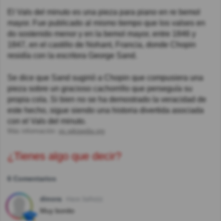
El Vals del minuto es una pieza para piano en re bemol
mayor. Fue publicado al mismo tiempo que los valses en
do sostenido menor y en la bemol mayor, entre 1846 y
1847, en el castillo de Nohant, Francia, donde Chopin
residía con la escritora George Sand.
Se dice que Sand sugirió a Chopin que compusiera una
pieza sobre un gracioso cachorrillo que perseguía su
propia cola. Si bien no se ha demostrado la veracidad de
este hecho, sigue siendo una historia divertida asociada
con el Vals del minuto.
Más información:
es.wikipedia.org
¿Tienes algo que decir?
6 Comentarios
dinora
Hace 3año(s)
Muy bonito