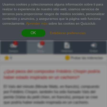
Usamos cookies y coleccionamos alguna información sobre ti para
realzar tu experiencia de nuestro sitio web; usamos servicios de
terceros para proporcionar rasgos de medios sociales, personalizar
contenido y anuncios, y asegurarnos que la página web funciona
correctamente.
Aprender más
sobre las cookies en Quizzclub.
OK
Establecer preferencias
2
6
Juegos
Trivia
Historias
Entrar
0
Probar las inderectas
¿Qué pieza del compositor Frédéric Chopin podría
haber estado inspirada en un cachorro?
El Vals del minuto (Minute Waltz, en francés), compuesto
por Frédéric Chopin, también ha sido llamado Vals del
perrito (Valse du petit chien, en francés), porque se cree
que podría haber estado inspirada en un cachorro.