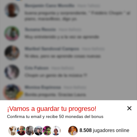
Benjamin Cano Morcillo
Hace 7año(s)
buena pregunta y sorprendente, " Frédéric Chopin " al
piano, maravilloso, digo yo.
Susana Reccio
Hace 8año(s)
Muy entretenido y a la vez se aprende
Maribel Sandoval Campos
Hace 8año(s)
Ni idea, pero se aprende cosas nuevas
Cris Falcon
Hace 8año(s)
Chopin un genio de la música !!!
Monica Espinosa
Hace 8año(s)
Bonita pregunta. Gracias Laura.
✕
¡Vamos a guardar tu progreso!
Autor:
Confirma tu email y recibe 50 monedas del bonus
Laura Camelo
8.508
jugadores online