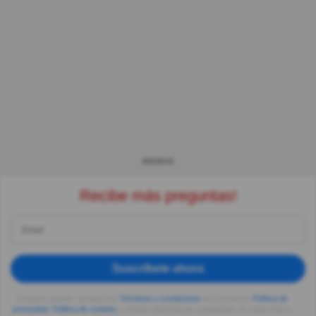
ANUNCIO
Recibe más preguntas!
Suscríbete ahora
Al seguir usando, aceptas los
Términos y condiciones
de Quizzclub,
Política de
privacidad
,
Política de cookies
y recibes adivinanzas y preguntas de QuizzClub a