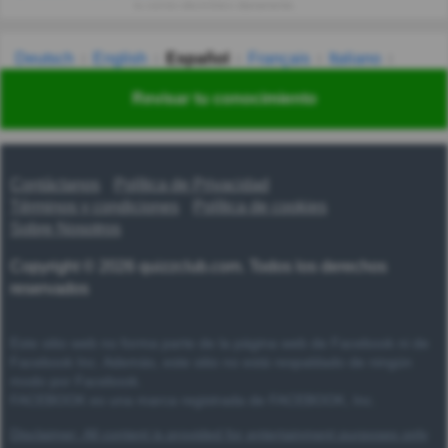
tu correo electrónico diariamente.
Deutsch
English
Español
Français
Italiano
Nederlands
Polski
Português
Svenska
Türkçe
Revisar tu conocimiento
Русский
Українська
हिन्दी
한국어
汉语
漢語
Contáctanos
Política de Privacidad
Términos y condiciones
Política de cookies
Sobre Nosotros
Copyright © 2026 quizzclub.com. Todos los derechos
reservados
Este sitio web no forma parte de la página web de Facebook ni de
Facebook Inc. Además, este sitio no está respaldado de ningún
modo por Facebook.
FACEBOOK es una marca registrada de FACEBOOK, Inc.
Disclaimer: All content is provided for entertainment purposes only