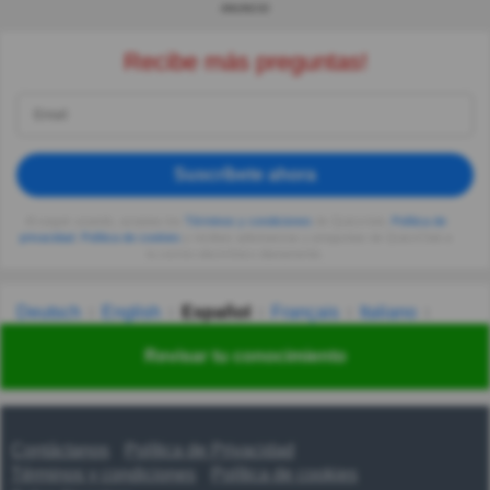
ANUNCIO
Recibe más preguntas!
Suscríbete ahora
Al seguir usando, aceptas los
Términos y condiciones
de Quizzclub,
Política de
privacidad
,
Política de cookies
y recibes adivinanzas y preguntas de QuizzClub a
tu correo electrónico diariamente.
Deutsch
English
Español
Français
Italiano
Nederlands
Polski
Português
Svenska
Türkçe
Revisar tu conocimiento
Русский
Українська
हिन्दी
한국어
汉语
漢語
Contáctanos
Política de Privacidad
Términos y condiciones
Política de cookies