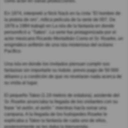
como actor en varias producciones.
En 1974, interpretó a Nick Nack en la cinta "El hombre de
la pistola de oro", mítica película de la serie de 007. De
1978 a 1984 trabajó en La isla de la fantasía en donde
personificó a "Tattoo". La serie fue protagonizada por el
actor mexicano Ricardo Montalbán Como el Sr. Roarke, un
enigmático anfitrión de una isla misteriosa del océano
Pacífico.
Una isla en donde los invitados piensan cumplir sus
fantasias sin importarle su índole, previo pago de 50 000
dólares y a condición de que no revelaran nada acerca de
su visita al lugar.
El pequeño Tatoo (1.19 metros de estatura), asistente del
Sr. Roarke anunciaba la llegada de los visitantes con su
frase "el avión, el avión " mientras hacía sonar una
campana. A la llegada de los huéspedes Roarke le
explicaba a Tatoo la fantasía de cada uno de ellos,
posteriormente se les daba la bienvenida.