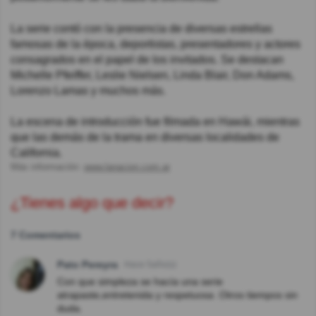
La serie contó con la presencia de diversas estrellas
famosas de la época, deportistas, presentadores y actores
consagrados en el papel de los invitados. Se destacan
Michelle Pfeiffer, Leslie Nielsen, Linda Blair, Don Adams,
Lorenzo Lamas y muchos más.
La escena de introducción fue filmada en Hawái, mientras
que las demás de la trama en diversas localidades de
California.
Más información:
www.lanacion.com.ar
¿Tienes algo que decir?
7 Comentarios
Pato Pereyra
Hace 5año(s)
Con que simpleza se hacía una serie
atrapaste,entretenida y respetuosa .Otros tiempos sin
duda.