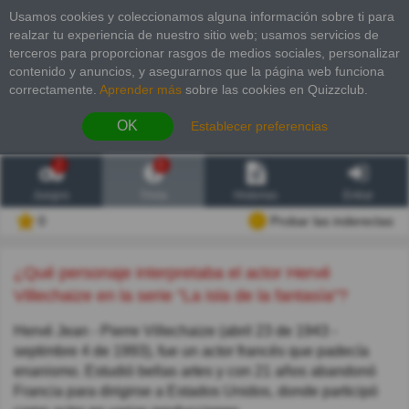
Usamos cookies y coleccionamos alguna información sobre ti para
realzar tu experiencia de nuestro sitio web; usamos servicios de
terceros para proporcionar rasgos de medios sociales, personalizar
contenido y anuncios, y asegurarnos que la página web funciona
correctamente.
Aprender más
sobre las cookies en Quizzclub.
OK
Establecer preferencias
2
6
Juegos
Trivia
Historias
Entrar
0
Probar las inderectas
¿Qué personaje interpretaba el actor Hervé
Villechaize en la serie "La isla de la fantasía"?
Hervé Jean - Pierre Villechaize (abril 23 de 1943 -
septimbre 4 de 1993), fue un actor francés que padecía
enanismo. Estudió bellas artes y con 21 años abandonó
Francia para dirigirse a Estados Unidos, donde participó