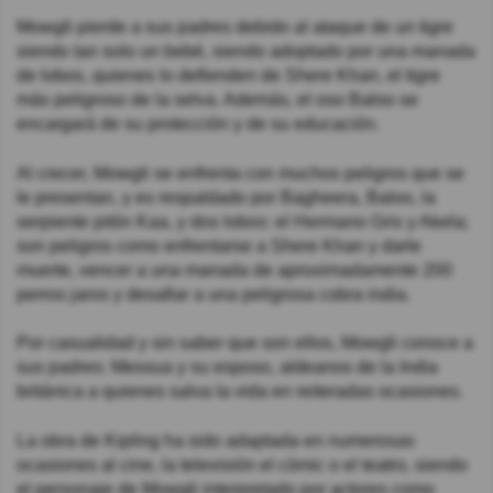
Mowgli pierde a sus padres debido al ataque de un tigre
siendo tan solo un bebé, siendo adoptado por una manada
de lobos, quienes lo defienden de Shere Khan, el tigre
más peligroso de la selva. Además, el oso Baloo se
encargará de su protección y de su educación.
Al crecer, Mowgli se enfrenta con muchos peligros que se
le presentan, y es respaldado por Bagheera, Baloo, la
serpiente pitón Kaa, y dos lobos: el Hermano Gris y Akela;
son peligros como enfrentarse a Shere Khan y darle
muerte, vencer a una manada de aproximadamente 200
perros jaros y desafiar a una peligrosa cobra india.
Por casualidad y sin saber que son ellos, Mowgli conoce a
sus padres: Messua y su esposo, aldeanos de la India
británica a quienes salva la vida en reiteradas ocasiones.
La obra de Kipling ha sido adaptada en numerosas
ocasiones al cine, la televisión el cómic o el teatro, siendo
el personaje de Mowgli interpretado por actores como