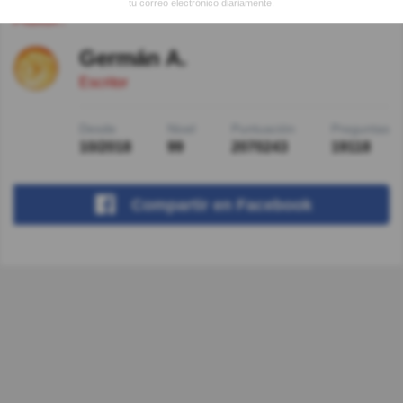
tu correo electrónico diariamente.
Autor:
Germán A.
Escritor
Desde
Nivel
Puntuación
Preguntas
10/2018
99
2070243
19118
Compartir
en Facebook