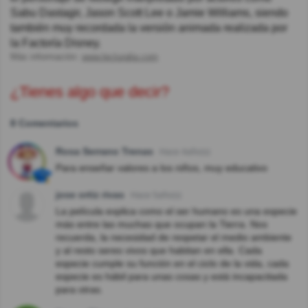
Sabu Dastagir, Jason Scott Lee o Jamie Williams, siendo
también muy recordada la versión animada realizada por
la Factoría Disney.
Más información:
www.lecturalia.com
¿Tienes algo que decir?
8 Comentarios
Rosa Serrano Trenas
Hace 4año(s)
Para enseñar valores a los niños, muy educativo
jose ortiz rivas
Hace 5año(s)
La película explica como el ser humano es una especie
más entre las muchas que ocupan la Tierra. Nos
recuerda, la necesidad de respetar el medio ambiente
y al resto seres vivos que habitan en ella. Cada
especie cumple su función en el ciclo de la vida, cada
especie es hábil para unas cosas y está incapacitada
para otras.