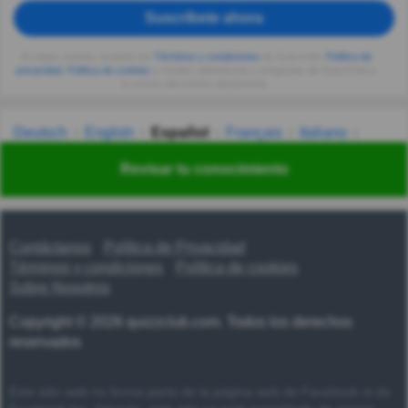
Suscríbete ahora
Al seguir usando, aceptas los
Términos y condiciones
de Quizzclub,
Política de
privacidad
,
Política de cookies
y recibes adivinanzas y preguntas de QuizzClub a
tu correo electrónico diariamente.
Deutsch
English
Español
Français
Italiano
Nederlands
Polski
Português
Svenska
Türkçe
Revisar tu conocimiento
Русский
Українська
हिन्दी
한국어
汉语
漢語
Contáctanos
Política de Privacidad
Términos y condiciones
Política de cookies
Sobre Nosotros
Copyright © 2026 quizzclub.com. Todos los derechos
reservados
Este sitio web no forma parte de la página web de Facebook ni de