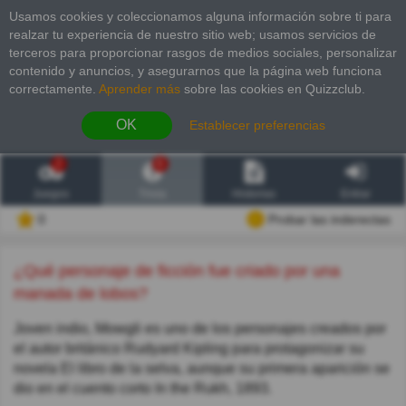
Usamos cookies y coleccionamos alguna información sobre ti para
realzar tu experiencia de nuestro sitio web; usamos servicios de
terceros para proporcionar rasgos de medios sociales, personalizar
contenido y anuncios, y asegurarnos que la página web funciona
correctamente.
Aprender más
sobre las cookies en Quizzclub.
OK
Establecer preferencias
2
6
Juegos
Trivia
Historias
Entrar
0
Probar las inderectas
¿Qué personaje de ficción fue criado por una
manada de lobos?
Joven indio, Mowgli es uno de los personajes creados por
el autor británico Rudyard Kipling para protagonizar su
novela El libro de la selva, aunque su primera aparición se
dio en el cuento corto In the Rukh, 1893.