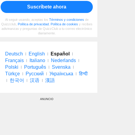
Suscríbete ahora
Al seguir usando, aceptas los
Términos y condiciones
de
Quizzclub,
Política de privacidad
,
Política de cookies
y recibes
adivinanzas y preguntas de QuizzClub a tu correo electrónico
diariamente.
Deutsch
English
Español
Français
Italiano
Nederlands
Polski
Português
Svenska
Türkçe
Русский
Українська
हिन्दी
한국어
汉语
漢語
ANUNCIO