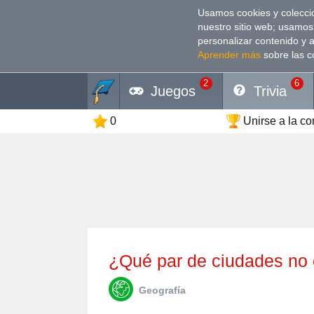
Usamos cookies y coleccio
nuestro sitio web; usamos
personalizar contenido y 
Aprender más
sobre las c
2
6
Juegos
Trivia
0
Unirse a la c
¿Qué par de ciudades no
Geografía