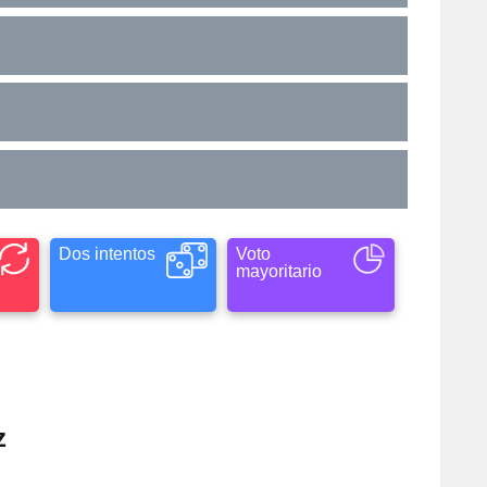
Dos intentos
Voto
mayoritario
z