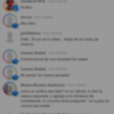
Deadpool M.D.
Hace 3año(s)
Ni idea
dinora
Hace 3año(s)
Muy bien
jpinillaleiva
Hace 3año(s)
Chile...El oro se lo roban....Nada de oro tiene de
reserva...
Carmen Embid
Hace 5año(s)
Consecuencia de una sociedad de castas
Carmen Embid
Hace 5año(s)
No pensé "en manos privadas"
Miriam Morales Sanhueza
Hace 7año(s)
como se verifica ese dato? es un cálculo, lo dice la
misma respuesta, y agrega q se introduce de
contrabando. lo correcto sería preguntar " en q país se
rumora que existe.."