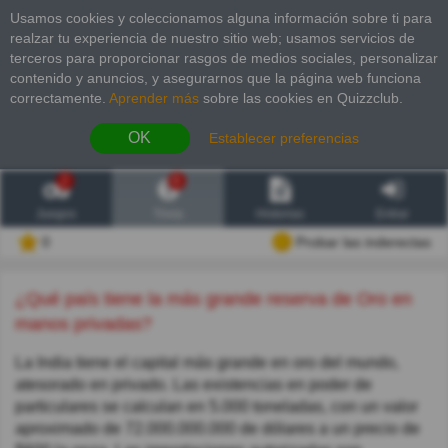
Usamos cookies y coleccionamos alguna información sobre ti para
realzar tu experiencia de nuestro sitio web; usamos servicios de
terceros para proporcionar rasgos de medios sociales, personalizar
contenido y anuncios, y asegurarnos que la página web funciona
correctamente.
Aprender más
sobre las cookies en Quizzclub.
OK
Establecer preferencias
2
6
Juegos
Trivia
Historias
Entrar
0
Probar las inderectas
¿Qué país tiene la más grande reserva de Oro en
manos privadas?
La India tiene el capital más grande en oro del mundo,
atesorado en privado. Las existencias en poder de
particulares se calculan en 5.000 toneladas, con un valor
aproximado de 72.000.000.000 de dólares a un precio de