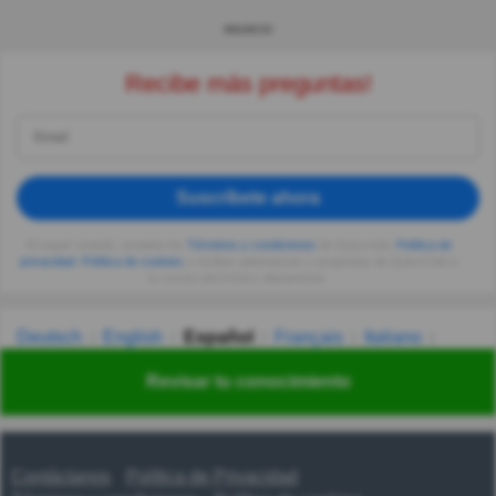
ANUNCIO
Recibe más preguntas!
Suscríbete ahora
Al seguir usando, aceptas los
Términos y condiciones
de Quizzclub,
Política de
privacidad
,
Política de cookies
y recibes adivinanzas y preguntas de QuizzClub a
tu correo electrónico diariamente.
Deutsch
English
Español
Français
Italiano
Nederlands
Polski
Português
Svenska
Türkçe
Revisar tu conocimiento
Русский
Українська
हिन्दी
한국어
汉语
漢語
Contáctanos
Política de Privacidad