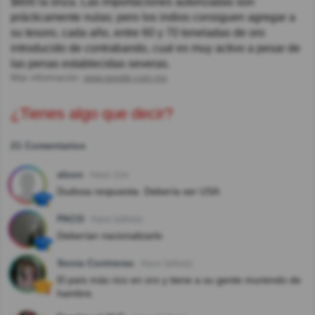
$600 la onza. Las importaciones autorizadas son
prácticamente nulas; pero los indios consiguen agregar a
su tesoro, cada año, entre 60 y 70 toneladas de oro
introducido de contrabando, cual es muy activo a pesar de
las penas establecidas severas.
Más información:
www.google.com.mx
¿Tienes algo que decir?
21 Comentarios
alcon
Hace 11m
Dudosa respuesta. Debería ser USA
PACO
Hace 2año(s)
Deberían nacionalizarlo
Sonia Contreras
Hace 3año(s)
El país más rico en oro y tiene a su gente muriendo de
hambre.