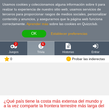
Usamos cookies y coleccionamos alguna información sobre ti para
realzar tu experiencia de nuestro sitio web; usamos servicios de
terceros para proporcionar rasgos de medios sociales, personalizar
contenido y anuncios, y asegurarnos que la página web funciona
correctamente.
Aprender más
sobre las cookies en Quizzclub.
OK
Establecer preferencias
2
6
Juegos
Trivia
Historias
Entrar
0
Probar las inderectas
¿Qué país tiene la costa más extensa del mundo y
a la vez comparte la frontera terrestre más larga del