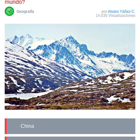
mundo?
Geografía
por
Alvaro Yáñez C.
14.035 Visualizaciones
China