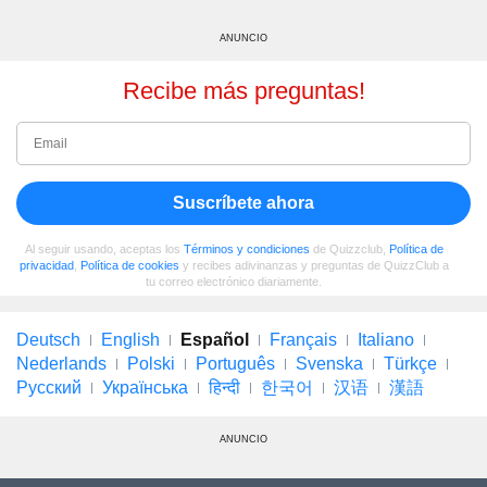
ANUNCIO
Recibe más preguntas!
Suscríbete ahora
Al seguir usando, aceptas los
Términos y condiciones
de Quizzclub,
Política de
privacidad
,
Política de cookies
y recibes adivinanzas y preguntas de QuizzClub a
tu correo electrónico diariamente.
Deutsch
English
Español
Français
Italiano
Nederlands
Polski
Português
Svenska
Türkçe
Русский
Українська
हिन्दी
한국어
汉语
漢語
ANUNCIO