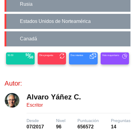
Rusia
Estados Unidos de Norteamérica
Canadá
50-50
Otra pregunta
Dos intentos
Voto mayoritario
Autor:
Alvaro Yáñez C.
Escritor
Desde
Nivel
Puntuación
Preguntas
07/2017
96
656572
14