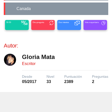
Canada
50-50
Otra pregunta
Dos intentos
Voto mayoritario
Autor:
Gloria Mata
Escritor
Desde
Nivel
Puntuación
Preguntas
05/2017
33
2389
2