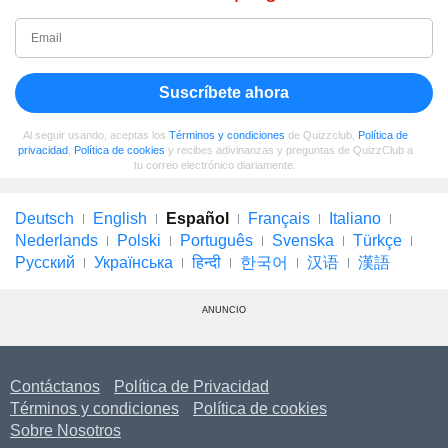
Suscríbete ahora
Al seguir usando, aceptas los
Términos y condiciones
de Quizzclub,
Política de
privacidad
,
Política de cookies
y recibes adivinanzas y preguntas de QuizzClub a
tu correo electrónico diariamente.
Deutsch
English
Español
Français
Italiano
Nederlands
Polski
Português
Svenska
Türkçe
Русский
Українська
हिन्दी
한국어
汉语
漢語
ANUNCIO
Contáctanos
Política de Privacidad
Términos y condiciones
Política de cookies
Sobre Nosotros