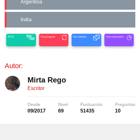
Argentina
India
50-50
Otra pregunta
Dos intentos
Voto mayoritario
Autor:
Mirta Rego
Escritor
Desde
Nivel
Puntuación
Preguntas
09/2017
69
51435
10