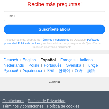
Recibe más preguntas!
Suscríbete ahora
Al seguir usando, aceptas los
Términos y condiciones
de Quizzclub,
Política de
privacidad
,
Política de cookies
y recibes adivinanzas y preguntas de QuizzClub a
tu correo electrónico diariamente.
Deutsch
English
Español
Français
Italiano
Nederlands
Polski
Português
Svenska
Türkçe
Русский
Українська
हिन्दी
한국어
汉语
漢語
ANUNCIO
Contáctanos
Política de Privacidad
Términos y condiciones
Política de cookies