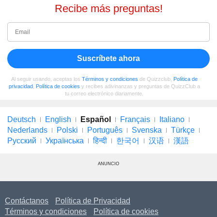
Recibe más preguntas!
Suscríbete ahora
Al seguir usando, aceptas los
Términos y condiciones
de Quizzclub,
Política de
privacidad
,
Política de cookies
y recibes adivinanzas y preguntas de QuizzClub a
tu correo electrónico diariamente.
Deutsch
English
Español
Français
Italiano
Nederlands
Polski
Português
Svenska
Türkçe
Русский
Українська
हिन्दी
한국어
汉语
漢語
ANUNCIO
Contáctanos
Política de Privacidad
Términos y condiciones
Política de cookies