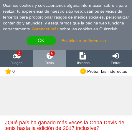
Usamos cookies y coleccionamos alguna información sobre ti para
realzar tu experiencia de nuestro sitio web; usamos servicios de
terceros para proporcionar rasgos de medios sociales, personalizar
contenido y anuncios, y asegurarnos que la página web funciona
correctamente.
Aprender más
sobre las cookies en Quizzclub.
OK
Establecer preferencias
2
6
Juegos
Trivia
Historias
Entrar
0
Probar las inderectas
¿Qué país ha ganado más veces la Copa Davis de
tenis hasta la edición de 2017 inclusive?