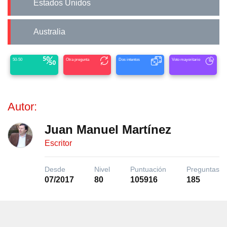
Estados Unidos
Australia
50-50
Otra pregunta
Dos intentos
Voto mayoritario
Autor:
Juan Manuel Martínez
Escritor
Desde
Nivel
Puntuación
Preguntas
07/2017
80
105916
185