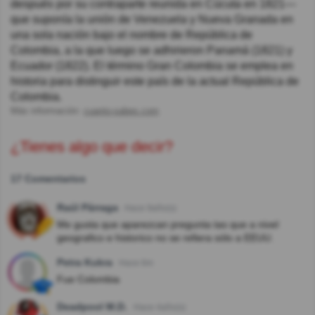
después por su contraparte reunida en Cúcuta en 1821—
que suponía la unión de Venezuela y Nueva Granada en
una sola nación bajo el nombre de República de
Colombia, a la que luego se adhirieron Panamá (1821) y
Ecuador (1822). El término Gran Colombia se emplea en
historia para distinguir este país de la actual República de
Colombia.
Más información:
cuanto-sabes.com
¿Tienes algo que decir?
17 Comentarios
Raúl Párraga
Hace 9año(s)
Me gusta que aparezcan pregunta tas que a nivel
geografico e historico no se refiera sólo a EEUU.
Petra Kukra
Hace 6m
Fue Colombia
Deadpool M.D.
Hace 4año(s)