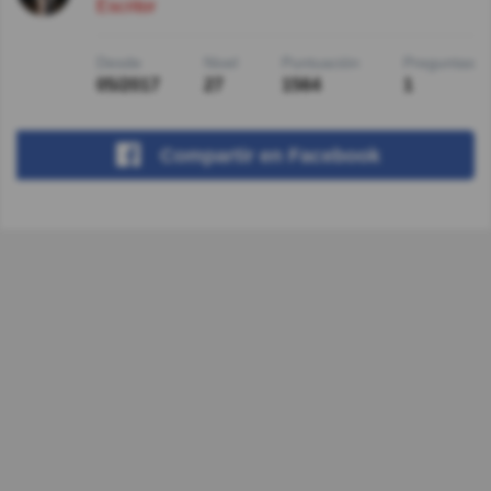
Escritor
Desde
Nivel
Puntuación
Preguntas
05/2017
27
1564
1
Compartir
en Facebook