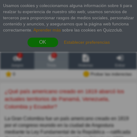
Usamos cookies y coleccionamos alguna información sobre ti para
realzar tu experiencia de nuestro sitio web; usamos servicios de
terceros para proporcionar rasgos de medios sociales, personalizar
contenido y anuncios, y asegurarnos que la página web funciona
correctamente.
Aprender más
sobre las cookies en Quizzclub.
OK
Establecer preferencias
2
6
Juegos
Trivia
Historias
Entrar
0
Probar las inderectas
¿Qué país americano creado en 1819 abarcó los
actuales territorios de Panamá, Venezuela,
Colombia y Ecuador?
La Gran Colombia fue un país americano creado en 1819
por el congreso reunido en la ciudad de Angostura
mediante la Ley Fundamental de la República —ratificada