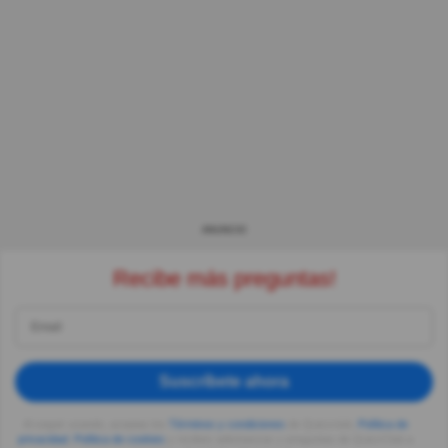
ANUNCIO
Recibe más preguntas!
Suscríbete ahora
Al seguir usando, aceptas los
Términos y condiciones
de Quizzclub,
Política de
privacidad
,
Política de cookies
y recibes adivinanzas y preguntas de QuizzClub a