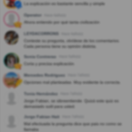
La explicación es bastante sencilla y simple
Operator
Hace 4año(s)
Ahora entiendo por qué tanta civilización
LEYDACORRONS
Hace 4año(s)
Conteste su pregunta, olvídese de los comentarios.
Cada persona tiene su opinión distinta.
Sonia Contreras
Hace 5año(s)
Corta y precisa explicación.
Mercedes Rodriguez
Hace 7año(s)
Opciones mal planteadas. Muy evidente la correcta.
Tonia Hernández
Hace 7año(s)
Jorge Fabian, se sibreentiende. Quizá este quiz es
demasiado sutil para usted.
Jorge Fabian Hait
Hace 7año(s)
Mal efectuada la pregunta dice que pais no como se
llamaba