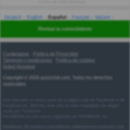
tu correo electrónico diariamente.
Deutsch
English
Español
Français
Italiano
Nederlands
Polski
Português
Svenska
Türkçe
Revisar tu conocimiento
Русский
Українська
हिन्दी
한국어
汉语
漢語
Contáctanos
Política de Privacidad
Términos y condiciones
Política de cookies
Sobre Nosotros
Copyright © 2026 quizzclub.com. Todos los derechos
reservados
Este sitio web no forma parte de la página web de Facebook ni de
Facebook Inc. Además, este sitio no está respaldado de ningún
modo por Facebook.
FACEBOOK es una marca registrada de FACEBOOK, Inc.
Disclaimer: All content is provided for entertainment purposes only