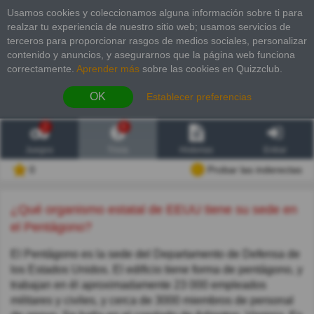
Usamos cookies y coleccionamos alguna información sobre ti para
realzar tu experiencia de nuestro sitio web; usamos servicios de
terceros para proporcionar rasgos de medios sociales, personalizar
contenido y anuncios, y asegurarnos que la página web funciona
correctamente.
Aprender más
sobre las cookies en Quizzclub.
OK
Establecer preferencias
2
6
Juegos
Trivia
Historias
Entrar
0
Probar las inderectas
¿Qué organismo estatal de EEUU tiene su sede en
el Pentágono?
El Pentágono es la sede del Departamento de Defensa de
los Estados Unidos. El edificio tiene forma de pentágono, y
trabajan en él aproximadamente 23 000 empleados
militares y civiles,​ y cerca de 3000 miembros de personal