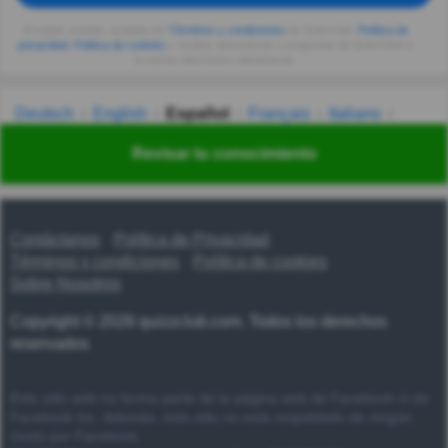
Al seguir usando, aceptas los
Términos y condiciones
de Quizzclub,
Política de
privacidad
,
Política de cookies
y recibes adivinanzas y preguntas de QuizzClub a
tu correo electrónico diariamente.
Deutsch
English
Español
Français
Italiano
Nederlands
Polski
Português
Svenska
Türkçe
Revisar tu conocimiento
Русский
Українська
हिन्दी
한국어
汉语
漢語
Contáctanos
Política de Privacidad
Términos y condiciones
Política de cookies
Sobre Nosotros
Copyright © 2026 quizzclub.com. Todos los derechos
reservados
Este sitio web no forma parte de la página web de Facebook ni de
Facebook Inc. Además, este sitio no está respaldado de ningún
modo por Facebook.