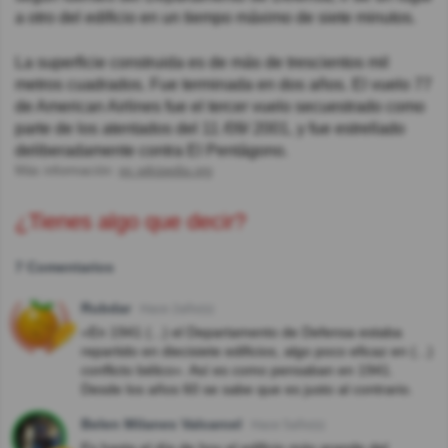
a otro del edificio en un tiempo máximo de siete minutos.
La superficie construida es de más de trescientos mil
metros cuadrados. Fue terminada en dos años. El vuelo 77
de American Airlines fue el tercer vuelo secuestrado como
parte de los atentados del 11 /09/ 2001, y fue estrellado
deliberadamente contra El Pentágono.
Más información:
es.wikipedia.org
¿Tienes algo que decir?
7 Comentarios
Rubdar
Hace 2año(s)
«En 1941 (...) el Departamento de Defensa estaba
repartido en diecisiete edificios, algo poco eficaz en (...)
conflicto bélico». Así es como pensaban en 1941.
Desde los años 60 se sabe que es justo al contrario.
Belen Milanes Valcarcel
Hace 5año(s)