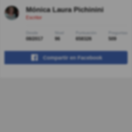
Mónica Laura Pichinini
Escritor
Desde
Nivel
Puntuación
Preguntas
08/2017
96
658326
509
Compartir
en Facebook