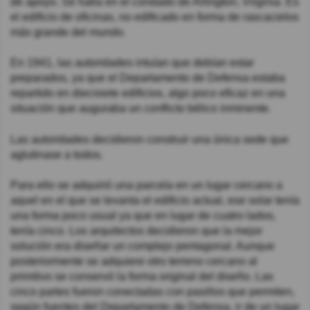
de apoyo. Se halla en el condado de Arlington, Virginia. Es
el edificio de oficinas, no edificado en forma de rascacielos
más grande del mundo.
En 1941, las autoridades intuían que debían estar
preparados, ya que el Departamento de Defensa estaba
repartido en diecisiete edificios, algo poco eficaz en una
situación que auguraba un conflicto bélico inminente.
Las autoridades decidieron construir una única sede que
aglutinase a todos.
Para ello se adquirió una parcela en un lugar cercano a
aquel en el que se levanta el edificio actual, ese solar tenía
una forma poco usual ya que en lugar de cuatro lados,
tenía cinco. Los arquitectos decidieron que la mejor
solución era diseñar un complejo pentagonal. Aunque
posteriormente se adquiere otro terreno cercano al
primitivo se conservó la forma original del diseño. Las
cinco partes fueron conectadas con pasillos que permiten,
según fuentes del Departamento de Defensa, ir de un lugar