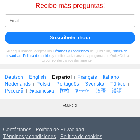
Recibe más preguntas!
Suscríbete ahora
Al seguir usando, aceptas los
Términos y condiciones
de Quizzclub,
Política de
privacidad
,
Política de cookies
y recibes adivinanzas y preguntas de QuizzClub a
tu correo electrónico diariamente.
Deutsch
English
Español
Français
Italiano
Nederlands
Polski
Português
Svenska
Türkçe
Русский
Українська
हिन्दी
한국어
汉语
漢語
ANUNCIO
Contáctanos
Política de Privacidad
Términos y condiciones
Política de cookies