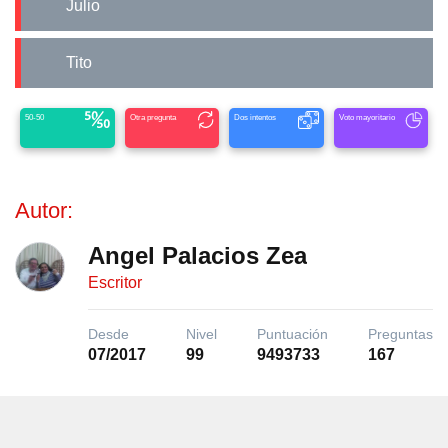
Julio
Tito
50-50
Otra pregunta
Dos intentos
Voto mayoritario
Autor:
Angel Palacios Zea
Escritor
Desde
Nivel
Puntuación
Preguntas
07/2017
99
9493733
167