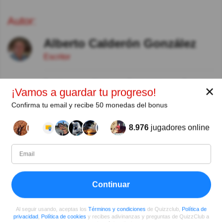
Autor:
Alberto Calderón González
Escritor
Desde
Nivel
Puntuación
Preguntas
✕
¡Vamos a guardar tu progreso!
02/2018
62
13221
1
Confirma tu email y recibe 50 monedas del bonus
Compartir
en Facebook
8.976
jugadores online
Continuar
Al seguir usando, aceptas los
Términos y condiciones
de Quizzclub,
Política de
privacidad
,
Política de cookies
y recibes adivinanzas y preguntas de QuizzClub a