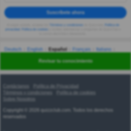
Suscríbete ahora
Al seguir usando, aceptas los
Términos y condiciones
de Quizzclub,
Política de
privacidad
,
Política de cookies
y recibes adivinanzas y preguntas de QuizzClub a
tu correo electrónico diariamente.
Deutsch
English
Español
Français
Italiano
Nederlands
Polski
Português
Svenska
Türkçe
Revisar tu conocimiento
Русский
Українська
हिन्दी
한국어
汉语
漢語
Contáctanos
Política de Privacidad
Términos y condiciones
Política de cookies
Sobre Nosotros
Copyright © 2026 quizzclub.com. Todos los derechos
reservados