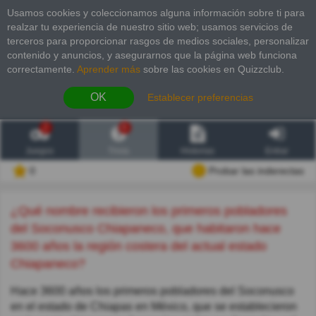
Usamos cookies y coleccionamos alguna información sobre ti para
realzar tu experiencia de nuestro sitio web; usamos servicios de
terceros para proporcionar rasgos de medios sociales, personalizar
contenido y anuncios, y asegurarnos que la página web funciona
correctamente.
Aprender más
sobre las cookies en Quizzclub.
OK
Establecer preferencias
2
6
Juegos
Trivia
Historias
Entrar
0
Probar las inderectas
¿Qué nombre recibieron los primeros pobladores
del Soconusco Chiapaneco, que habitaron hace
3600 años la región costera del actual estado
Chiapaneco?
Hace 3600 años los primeros pobladores del Soconusco
en el estado de Chiapas en México, que se establecieron