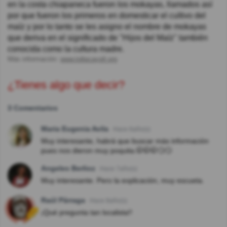
en la costa chiapaneca fueron los mokayas, llamados así
por que fueron los primeros en domesticar el cultivo del
maíz y por lo tanto se les asigno el nombre de mokayas
que deriva en el significado de "Hijos del Maíz" también
conocida como la cultura madre.
Más información:
www.toltecayotl.org
¿Tienes algo que decir?
3 Comentarios
Maria Eugenia Avila
Hace 6año(s)
Muy interesante, habrá que buscar más información
pues nos dieron muy poquita.🤭🤭🤭🙄🙄
Angeles Berlioz
Hace 7año(s)
Muy interesante. Pero la explicación, muy escueta.
Raúl Párraga
Hace 8año(s)
¡Qué pregunta tan localista!!