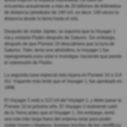
encuentra actualmente a más de 20 billones de kilómetros
de distancia (alrededor de 140 UA, es decir, 140 veces la
distancia desde la tierra hasta el sol).
Después de visitar Júpiter, se suponía que la Voyager 1
iría y visitaría Plutón después de Saturno. Sin embargo,
después de que Pioneer 10 descubriera que la luna de
Saturno, Titán, tenía una atmósfera, la Voyager 1 fue
reprogramada para volar e investigar, haciendo que pierda
el sobrevuelo de Plutón.
La segunda nave espacial más lejana es Pioneer 10 a 114
AU. Viajando más lento que el Voyager 1, fue aprobado en
1998.
El Voyager 2 está a 113 UA del Voyager 1, y debe pasar al
Pioneer 10 el próximo año. El Voyager 2 realmente salió
de la Tierra antes que el Voyager 1. Sin embargo, tomó
una ruta más larga fuera del sistema solar para poder
visitar Urano y Neptuno. Aunque muchos de los científicos