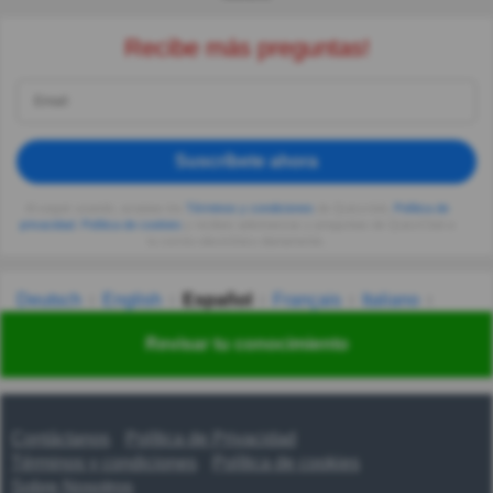
Recibe más preguntas!
Suscríbete ahora
Al seguir usando, aceptas los
Términos y condiciones
de Quizzclub,
Política de
privacidad
,
Política de cookies
y recibes adivinanzas y preguntas de QuizzClub a
tu correo electrónico diariamente.
Deutsch
English
Español
Français
Italiano
Nederlands
Polski
Português
Svenska
Türkçe
Revisar tu conocimiento
Русский
Українська
हिन्दी
한국어
汉语
漢語
Contáctanos
Política de Privacidad
Términos y condiciones
Política de cookies
Sobre Nosotros