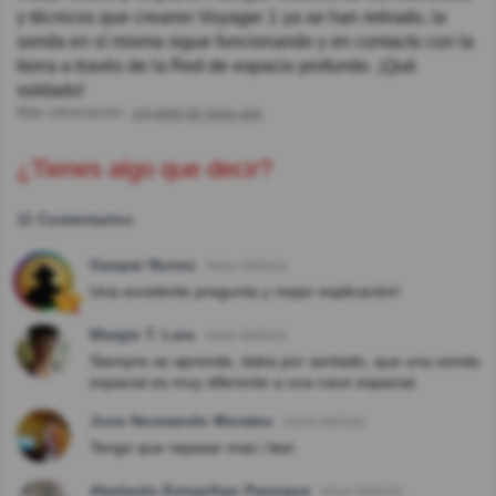
y técnicos que crearon Voyager 1 ya se han retirado, la
sonda en sí misma sigue funcionando y en contacto con la
tierra a través de la Red de espacio profundo. ¡Qué
soldado!
Más información:
voyager.jpl.nasa.gov
¿Tienes algo que decir?
11 Comentarios
Gaspar Nunez
Hace 5año(s)
Una excelente pregunta y mejor explicación!
Margie T. Lara
Hace 8año(s)
Siempre se aprende, daba por sentado, que una sonda
espacial es muy diferente a una nave espacial.
Jose Normando Morales
Hace 8año(s)
Tengo que repasar mas i leer
Abelardo Estopiñan Paneque
Hace 8año(s)