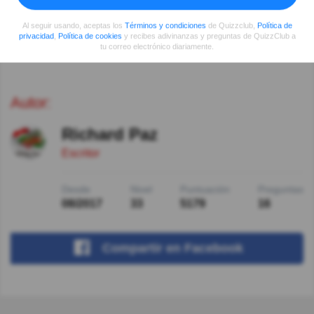
Al seguir usando, aceptas los
Términos y condiciones
de Quizzclub,
Política de
Ver más comentarios
privacidad
,
Política de cookies
y recibes adivinanzas y preguntas de QuizzClub a
tu correo electrónico diariamente.
Autor:
Richard Paz
Escritor
Desde
Nivel
Puntuación
Preguntas
08/2017
33
5179
16
Compartir
en Facebook