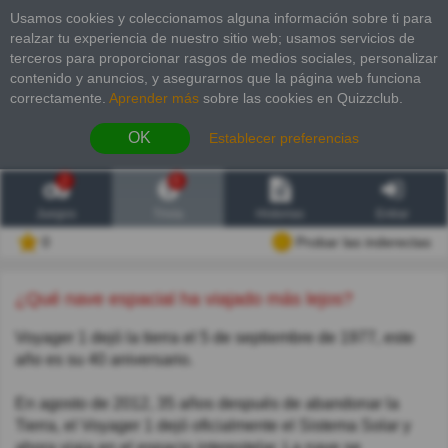
Usamos cookies y coleccionamos alguna información sobre ti para
realzar tu experiencia de nuestro sitio web; usamos servicios de
terceros para proporcionar rasgos de medios sociales, personalizar
contenido y anuncios, y asegurarnos que la página web funciona
correctamente.
Aprender más
sobre las cookies en Quizzclub.
OK
Establecer preferencias
2
6
Juegos
Trivia
Historias
Entrar
0
Probar las inderectas
¿Qué nave espacial ha viajado más lejos?
Voyager 1 dejó la tierra el 5 de septiembre de 1977, este
año es su 40 aniversario.
En agosto de 2012, 35 años después de abandonar la
Tierra, el Voyager 1 dejó oficialmente el Sistema Solar y
ahora viaja en el espacio interestelar. La nave se