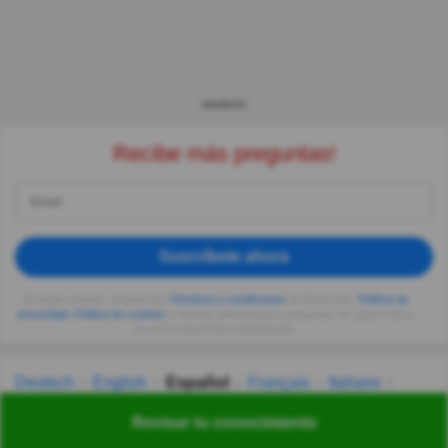
ANUNCIO
Recibe más preguntas!
Suscríbete ahora
Al seguir usando, aceptas los
Términos y condiciones
de Quizzclub,
Política de
privacidad
,
Política de cookies
y recibes adivinanzas y preguntas de QuizzClub a
tu correo electrónico diariamente.
Deutsch
English
Español
Français
Italiano
Nederlands
Polski
Português
Svenska
Türkçe
Revisar tu conocimiento
Русский
Українська
हिन्दी
한국어
汉语
漢語