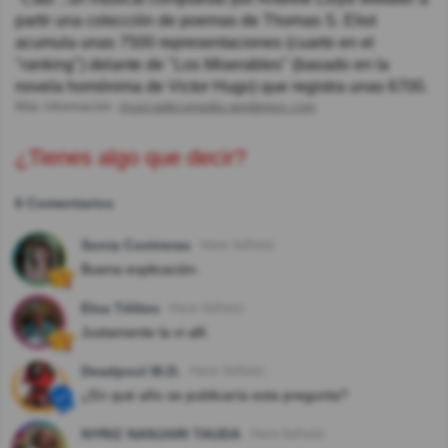
partir una colección de poemas de Thomas S. Eliot
acumula unas 7500 representaciones (cuarto en el
"ranking") delante de "Los Miserables" (basado en la
novela homónima de Victor Hugo) que registra unas 6700.
Más información:
musicadecomedia.wordpress.com
¿Tienes algo que decir?
6 Comentarios
Sonia Contreras
Hace 3año(s)
Buena explicación.
Elsa Télites
Hace 3año(s)
Justamente la vi allí.
Deadpool M.D.
Hace 3año(s)
¿En qué año se publicaría esta pregunta?
NYRIZ NANJARI TAUDA
Hace 6año(s)