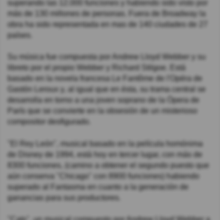
superando las 12.000 funciones y habiendo sido visto por
más de 130 millones de personas. Fuera de Broadway la
obra ha sido representada en mas de 140 ciudades de 27
países.
Su música fue compuesta por Andrew Lloyd Webber y su
libreto por el propio Webber y Richard Stilgoe. Está
basado en la novela francesa Le Fantôme de l'Opéra de
Gastón Leroux y, al igual que en ésta, su trama central se
desarrolla en torno a una joven soprano de la Ópera de
París que se convierte en la obsesión de un misterioso
compositor desfigurado.
"El Rey León", musical basado en la película homónima
de Disney de 1994, está hoy en tercer lugar, con más de
8300 funciones, (camino a obtener el segundo puesto que
aún conserva "Chicago" con 8900 funciones) habiendo
superado al Fantasma en cuanto a la generación de
ganancias para sus productores.
"Cats", un musical compuesto por Andrew Lloyd Webber a