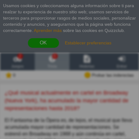
Usamos cookies y coleccionamos alguna información sobre ti para
realzar tu experiencia de nuestro sitio web; usamos servicios de
terceros para proporcionar rasgos de medios sociales, personalizar
contenido y anuncios, y asegurarnos que la página web funciona
correctamente.
Aprender más
sobre las cookies en Quizzclub.
OK
Establecer preferencias
2
6
Juegos
Trivia
Historias
Entrar
0
Probar las inderectas
¿Qué musical actualmente en cartel en Broadway
(Nueva York), ha acumulado la mayor cantidad de
representaciones hasta 2018?
El Fantasma de la Ópera es, de lejos, el musical que lleva
acumulada mayor cantidad de representaciones. Se
estrenó en Broadway en 1988 y aún continúa en cartel,