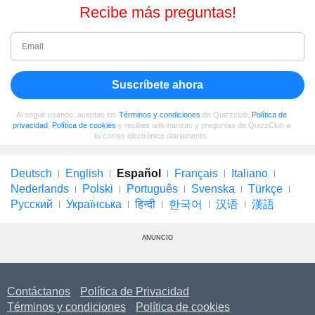
Recibe más preguntas!
Suscríbete ahora
Al seguir usando, aceptas los
Términos y condiciones
de Quizzclub,
Política de
privacidad
,
Política de cookies
y recibes adivinanzas y preguntas de QuizzClub a
tu correo electrónico diariamente.
Deutsch
English
Español
Français
Italiano
Nederlands
Polski
Português
Svenska
Türkçe
Русский
Українська
हिन्दी
한국어
汉语
漢語
ANUNCIO
Contáctanos
Política de Privacidad
Términos y condiciones
Política de cookies