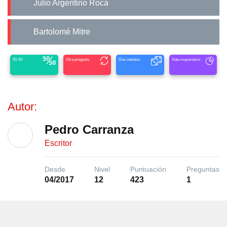
Julio Argentino Roca
Bartolomé Mitre
50-50
Otra pregunta
Dos intentos
Voto mayoritario
Autor:
Pedro Carranza
Escritor
Desde
Nivel
Puntuación
Preguntas
04/2017
12
423
1